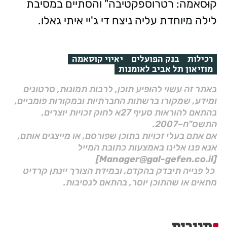
קוּסאמה: רטרוספקטיבה" והסתיים במסיבת
לילה מיוחדת עליה ניצח די ג'יי איתי גאלו.
רכילות
בנק הפועלים
יאיוי קוסאמה
מוזיאון תל אביב לאומנות
באתר זה עשוי להופיע תוכן, לרבות תמונות, סרטונים
ומידע, שמקורו ברשתות החברתיות ובמקורות פומביים,
בהתאם להוראות סעיף 27א לחוק זכויות יוצרים,
התשס"ח–2007.
אם אתם בעלי זכויות בתוכן שפורסם, או מייצגים אותם,
אנא פנו אלינו באמצעות כתובת המייל
[Manager@gal-gefen.co.il]
כל פנייה תיבדק בהקדם, ובמידת הצורך יינתן קרדיט
מתאים או שהתוכן יוסר, בהתאם לנסיבות.
תגובות