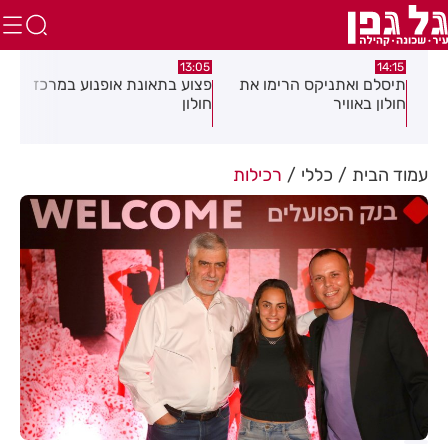
:58
13:05
14:15
תיסלם ואתניקס הרימו את
פצוע בתאונת אופנוע במרכז
גופ
חולון באוויר
חולון
עמוד הבית
כללי
רכילות