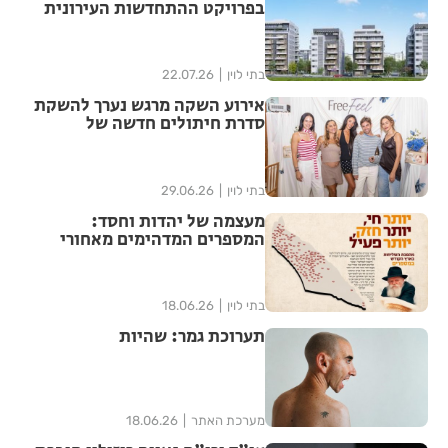
בפרויקט ההתחדשות העירונית
"צלח שלום" בשכונת עמישב
בפתח תקווה
בתי לוין
22.07.26
אירוע השקה מרגש נערך להשקת
סדרת חיתולים חדשה של
"האגיס" מבית קימברלי קלארק
בתי לוין
29.06.26
מעצמה של יהדות וחסד:
המספרים המדהימים מאחורי
ממלכת חב"ד בישראל נחשפים
בתי לוין
18.06.26
תערוכת גמר: שהיות
מערכת האתר
18.06.26