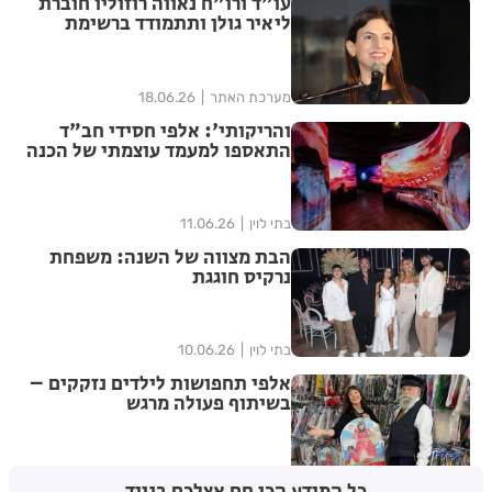
עו"ד ורו"ח נאווה רוזוליו חוברת
ליאיר גולן ותתמודד ברשימת
"הדמוקרטים" לכנסת ה-26
מערכת האתר
18.06.26
והריקותי': אלפי חסידי חב"ד
התאספו למעמד עוצמתי של הכנה
לג' תמוז | שידור חוזר
בתי לוין
11.06.26
הבת מצווה של השנה: משפחת
נרקיס חוגגת
בתי לוין
10.06.26
אלפי תחפושות לילדים נזקקים –
בשיתוף פעולה מרגש
בתי לוין
25.02.26
כל המידע הכי חם אצלכם בנייד