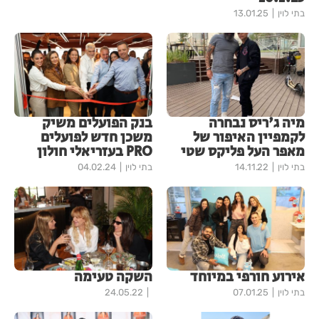
בתי לוין
13.01.25
מיה ג'ריס נבחרה
בנק הפועלים משיק
לקמפיין האיפור של
משכן חדש לפועלים
מאפר העל פליקס שטי
PRO בעזריאלי חולון
בתי לוין
14.11.22
בתי לוין
04.02.24
אירוע חורפי במיוחד
השקה טעימה
בתי לוין
07.01.25
24.05.22