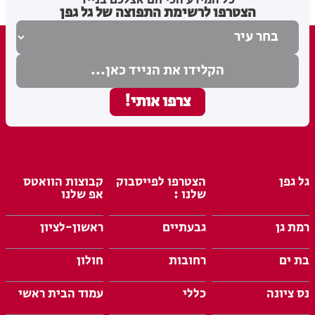
הצטרפו לרשימת התפוצה של גל גפן
גל גפן
הצטרפו לפייסבוק
קבוצות הוואטס
שלנו :
אפ שלנו
רמת גן
גבעתיים
ראשון-לציון
בת ים
רחובות
חולון
נס ציונה
כללי
עמוד הבית ראשי