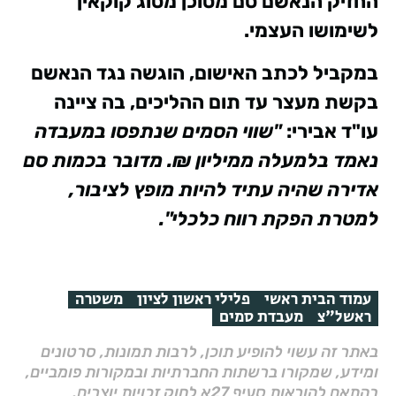
החזיק הנאשם סם מסוכן מסוג קוקאין
לשימושו העצמי.
במקביל לכתב האישום, הוגשה נגד הנאשם
בקשת מעצר עד תום ההליכים, בה ציינה
עו"ד אבירי:
"שווי הסמים שנתפסו במעבדה
נאמד בלמעלה ממיליון ₪. מדובר בכמות סם
אדירה שהיה עתיד להיות מופץ לציבור,
למטרת הפקת רווח כלכלי".
עמוד הבית ראשי
פלילי ראשון לציון
משטרה
ראשל"צ
מעבדת סמים
באתר זה עשוי להופיע תוכן, לרבות תמונות, סרטונים
ומידע, שמקורו ברשתות החברתיות ובמקורות פומביים,
בהתאם להוראות סעיף 27א לחוק זכויות יוצרים,