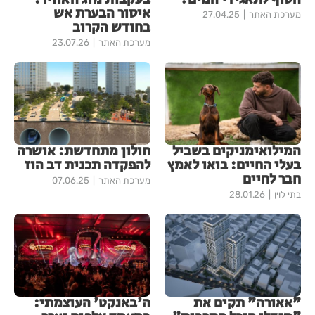
איסור הבערת אש
מערכת האתר
27.04.25
בחודש הקרוב
מערכת האתר
23.07.26
המילואימניקים בשביל
חולון מתחדשת: אושרה
בעלי החיים: בואו לאמץ
להפקדה תכנית דב הוז
חבר לחיים
מערכת האתר
07.06.25
בתי לוין
28.01.26
"אאורה" תקים את
ה'באנקט' העוצמתי: