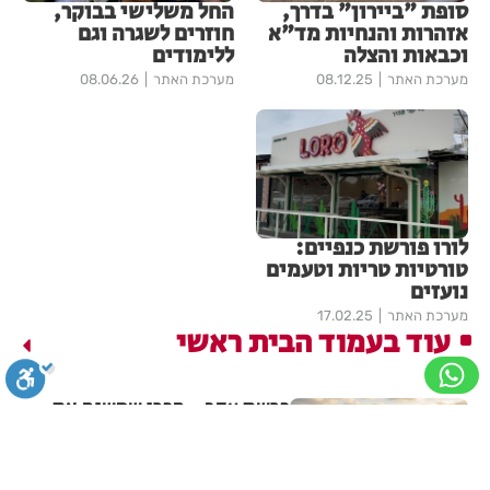
סופת "ביירון" בדרך,
החל משלישי בבוקר,
אזהרות והנחיות מד"א
חוזרים לשגרה וגם
וכבאות והצלה
ללימודים
מערכת האתר
08.12.25
מערכת האתר
08.06.26
לורו פורשת כנפיים:
טורטיות טריות וטעמים
נועזים
מערכת האתר
17.02.25
עוד בעמוד הבית ראשי
פרשת עקב - הפרי שמשנה את
הגוף
סגירה
ביטול הבהובים
מונוכרום
ספיה