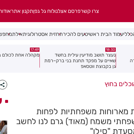
צרו קשר
פרסם אצלנו
לוח גל גפן
תקנון אתר
אודות
כללי
עמוד הבית ראשי
טעים להכיר
תחזית אסטרולוגית
אילת
מחפשי
17:02
17:49
ד
מקהלה אחת לכולם בראשון לציון
תושב חולון נעדר כבר
ק–רמת
כלים בחוץ
ע
ת מארוחות משפחתיות לפחות
שפחתי משמח (מאוד) גרם לנו לחשב
סעדת "סילו"