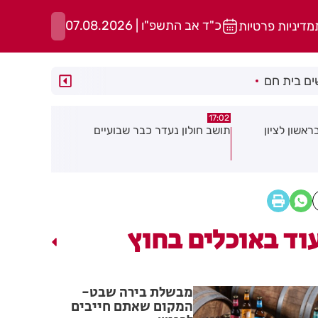
כ"ד אב התשפ"ו | 07.08.2026
מדיניות פרטיות
ם בית חם
15:13
15:21
 שבועיים
"הרצל שמח בחמישי": עיריית רחובות
נפגעת בעבו
יוצאת ביוזמה חדשה לעידוד העסקים
שחשוב לדעת
במרכז העיר
שלך
וד באוכלים בחוץ
מבשלת בירה שבט-
המקום שאתם חייבים