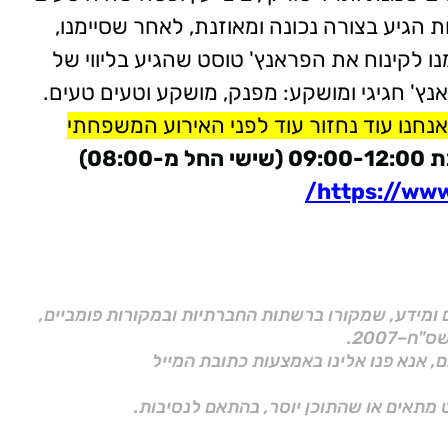
 הגיע בצורה נכונה ומאוזנת, לאחר שסיימנו,
ו לקינוח את הפראנץ' טוסט שהגיע בליווי של
אנץ' חגיגי ומושקע: מפנק, מושקע וטעים טעים.
נחנו עוד נחזור עוד לפני האירוע המשפחתי
08:)
https://www.s
ם ומידע, שמקורו ברשתות החברתיות ובמקורות פומביים,
ם, אנא פנו אלינו באמצעות כתובת המייל
 מתאים או שהתוכן יוסר, בהתאם לנסיבות.