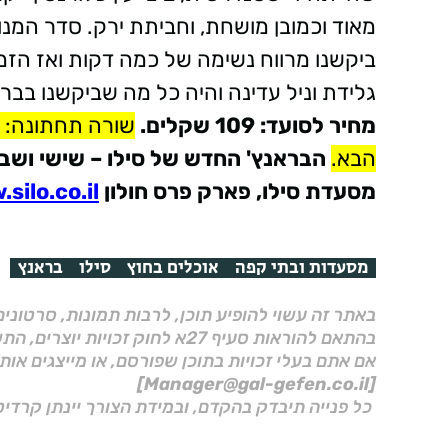
מאוד וכמובן מושחת, וחביתת ירק. סדר המנות
ביקשנו מרווח נשימה של כמה דקות ואז הזמנ
גלידת וניל עדינה והיה כל מה שביקשנו בבר
מחיר לסועד: 109 שקלים.
שורה תחתונה: א
הבא.
הבראנץ' החדש של סילו – שישי ושבת 09:00-12:00 (שישי החל מ-00
מסעדת סילו, פארק פרס חולון
ilo.co.il/
מסעדות ובתי קפה
אוכלים בחוץ
סילו
בראנץ
באתר זה עשוי להופיע תוכן, לרבות תמונות, סרטוני
בהתאם להוראות סעיף 27א לחוק זכויות יוצרים, התשס"ח–2007.
אם אתם בעלי זכויות בתוכן שפורסם, או מייצגים אות
[Manager@gal-gefen.co.il]
כל פנייה תיבדק בהקדם, ובמידת הצורך יינתן קרדיט