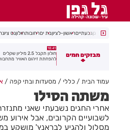
רמת גן
גבעתיים
ראשון-לציון
בת ים
רחובות
חולון
נס ציונה
18:30
18:41
חולון תקבל 2.5 מיליון שקלים
נעצר תושב מודיעין עילית בחש
מבזקים חמים
הפחתת זיהום האוויר מתחבורה
שאיים על מפקד תחנת בני בר
גן בקבוצת ווטסאפ
עמוד הבית
כללי
מסעדות ובתי קפה
או
משתה הסילו
אחרי החגים נשבעתי שאני מתנזר
לשבועיים הקרובים, אבל אירוע מ
מסלול ולהגיע לבראנץ' מושקע במ