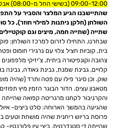
09:00-12:00 (בשישי החל מ-08:00) אבל עדיף להגיע עד השעה 11:30.
שהתיישבנו הגיע המלצר והסביר על התפר
השולחן (חלקן ניתנות למילוי חוזר), כל 
שתייה (שתייה חמה, מיצים וגם קוקטיילים 
שבחרנו, התחילו לזרום למרכז השולחן: פוקצ
בית, קוביות חציל צלוי עם גרגירי חומוס ופט
צהובה וקונפיטורה ביתית, צ'יזיקי מלפפונים ש
קלויים, גבינת שמנת, גבינת גאודה, גבינה ב
שוק. וכן סיגר פילו עם פטה ותרד (שהיה מ
מטאבון עצים. הדור הבוגר הזמין מיץ תפוזים
והקרניבור לקחנו מרגריטה קפואה שהייתה 
שהגיעה בהמשך הארוחה: סלט ביצים- איולי, 
פרוסת בריוש ריחנית שהיה מושחת וטעים במ
שהייתה די סטנדרטית, ביצי עין פלורנטין- ק