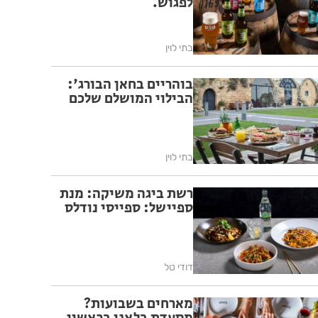
לפגוש.
בתי לוין
בוהריים בחאן הבורג':
הבילוי המושלם שלכם
בתי לוין
רשת ביגה משיקה: מנת
ספיישל: ספייסי נודלס
דודי טל
מארחים בשבועות?