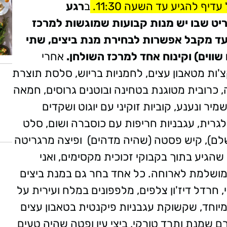
ב
רגע
יט שבו יש מנות קבועות שמוגשות למרכז
סועד מקבל אפשרות לבחירת מנת ביצים, שתי
שווים) וקינוח אחד למרכז השולחן.
אחרי
'ות מטאבון עצים, לחמניות בריוש, סלסת תוצרת
ה, כרובית מטוגנת בטחינה ובוטנים גרוסים, חמאה
מיר ונענע, קוביות זוקיני עם יוגוט ושקדים
ולגרית, עגבניות חריפות עם כוסברה ושום, סלט
ושלם), קיש פסטה (שהיה מדהים) ופיצה מרגריטה
 שהגיע בתוך בקבוקי זכוכית מקסימים, ואני
מושלמת לארוחה. כל אחד בחר גם במנת ביצים
חרדל דיז'ון צלפים, מלפפונים במלח ועירית על
יוחד, שקשוקת עגבניות פיקנטית בטאבון עצים
רם שמנת ותרד טורקי, ביצי עין ופטה שהיה טעים