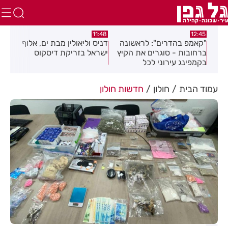
:32
11:48
12:45
ים
"קאמפ בהדרים": לראשונה
דניס וליאולין מבת ים, אלוף
הול
ברחובות - סוגרים את הקיץ
ישראל בזריקת דיסקוס
במר
בקמפינג עירוני לכל
המשפחה!
עמוד הבית
חולון
חדשות חולון