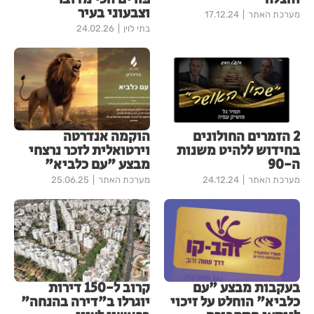
וצבעוני בעיר
מערכת האתר
17.12.24
בתי לוין
24.02.26
2 הזמרים החולונים
הוקמה אנדרטה
בחידוש ללהיט משנות
וירטואלית לזכר נרצחי
ה-90
מבצע "עם כלביא"
מערכת האתר
24.12.24
מערכת האתר
25.06.25
בעקבות מבצע "עם
קרוב ל-150 דירות
כלביא" הוחלט על זיכוי
יוגרלו ב"דירה בהנחה"