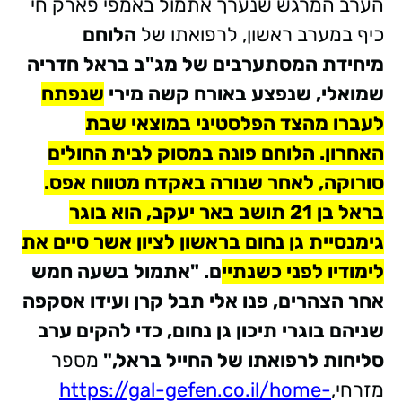
הערב המרגש שנערך אתמול באמפי פארק חי
כיף במערב ראשון, לרפואתו של
הלוחם
מיחידת המסתערבים של מג"ב בראל חדריה
שמואלי, שנפצע באורח קשה מירי
שנפתח
לעברו מהצד הפלסטינ
י במוצאי שבת
האחרון. הלוחם פונה במסוק לבית החולים
סורוקה, לאחר שנורה באקדח מטווח אפס.
בראל בן 21 תושב באר יעקב, הוא בוגר
גימנסיית גן נחום בראשון לציון אשר סיים את
לימודיו לפני כשנתיי
ם
.
"אתמול בשעה חמש
אחר הצהרים, פנו אלי תבל קרן ועידו אסקפה
שניהם בוגרי תיכון גן נחום, כדי להקים ערב
סליחות לרפואתו של החייל בראל,"
מספר
מזרחי,
https://gal-gefen.co.il/home-