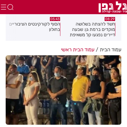
:32
05:43
08:29
ים
חשד להצתה בשלושה
הסוף לקורקינטים הציבוריים
בשו
מוקדים ברמת גן: שבעה
בחולון
העס
דיירים נפגעו קל משאיפת
עשן
עמוד הבית
עמוד הבית ראשי