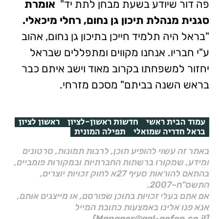
פה דור שיודע בשעת מבחן לתת יד"
אומרת
סגנית מנהלת תיכון גן נחום, רחלי מיכאלי.
"בראל היה תלמיד חייכן בתיכון גן נחום, אהוב
ע"י חבריו. אנחנו מקווים ומתפללים שבראל
יחזור למשפחתו בקרוב מאוד וישב איתם כבר
בראש השנה בביתם" מסכם מזרחי.
עמוד הבית ראשי
חדשות ראשון-לציון
ראשון לציון
בראל חדריה שמואלי
תפילה המונית
באתר זה עשוי להופיע תוכן, לרבות תמונות, סרטונים
ומידע, שמקורו ברשתות החברתיות ובמקורות פומביים,
בהתאם להוראות סעיף 27א לחוק זכויות יוצרים,
התשס"ח–2007.
אם אתם בעלי זכויות בתוכן שפורסם, או מייצגים אותם,
אנא פנו אלינו באמצעות כתובת המייל
[Manager@gal-gefen.co.il]