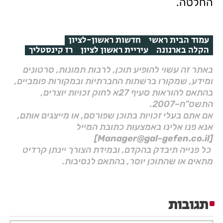
החלטה.
עמוד הבית ראשי
חדשות ראשון-לציון
הקלה בארנונה
עיריית ראשון לציון
רז קינסטליך
באתר זה עשוי להופיע תוכן, לרבות תמונות, סרטונים
ומידע, שמקורו ברשתות החברתיות ובמקורות פומביים,
בהתאם להוראות סעיף 27א לחוק זכויות יוצרים,
התשס"ח–2007.
אם אתם בעלי זכויות בתוכן שפורסם, או מייצגים אותם,
אנא פנו אלינו באמצעות כתובת המייל
[Manager@gal-gefen.co.il]
כל פנייה תיבדק בהקדם, ובמידת הצורך יינתן קרדיט
מתאים או שהתוכן יוסר, בהתאם לנסיבות.
תגובות