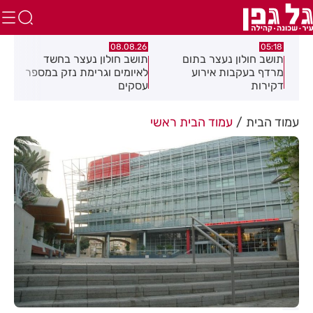
07.08.26
08.08.26
צר בתום
תושב חולון נעצר בחשד
פרשת ראה - להגיע לקו
אירוע
לאיומים וגרימת נזק במספר
20 ולחזור!
עסקים
עמוד הבית
עמוד הבית ראשי