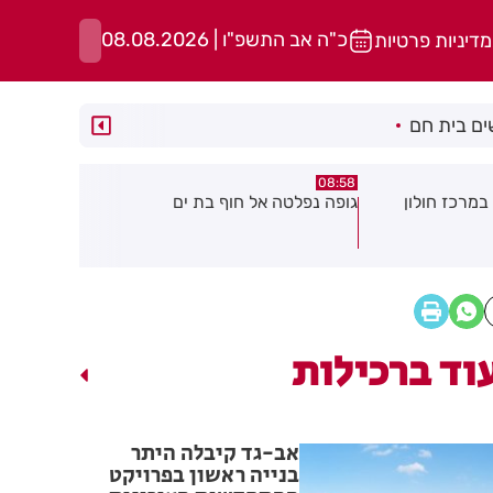
כ"ה אב התשפ"ו | 08.08.2026
מדיניות פרטיות
ם בית חם
05:43
08:29
ת ים
חשד להצתה בשלושה מוקדים ברמת
הסוף לקורקי
גן: שבעה דיירים נפגעו קל משאיפת
עשן
וד ברכילות
אב-גד קיבלה היתר
בנייה ראשון בפרויקט