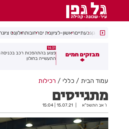
רמת גן
גבעתיים
ראשון-לציון
בת ים
רחובות
חולון
נס ציונה
14:15
14:31
צוע בהתהפכות רכב בכניסה לאזור
תיסלם ואתניקס הרימו את חולון
מבזקים חמים
תעשייה בחולון
באוויר
עמוד הבית
כללי
רכילות
מתגייסים
ו' אב התשפ"א
15.07.21 | 15:04