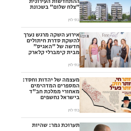
ההתחדשות העירונית
"צלח שלום" בשכונת
עמישב בפתח תקווה
בתי לוין
אירוע השקה מרגש נערך
להשקת סדרת חיתולים
חדשה של "האגיס"
מבית קימברלי קלארק
בתי לוין
מעצמה של יהדות וחסד:
המספרים המדהימים
מאחורי ממלכת חב"ד
בישראל נחשפים
בתי לוין
תערוכת גמר: שהיות