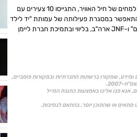
בטקס מרגש שנערך בשבוע שעבר בבסיס פלמחים של חיל האוויר, התגייסו 10 צעירים עם
 התאפשר במסגרת פעילותה של עמותת "יד לילד
המיוחד" המפעילה את תכנית "גדולים במדים" ו-JNF ארה"ב, בליווי ובתמיכת חברת ליימן
ם ומידע, שמקורו ברשתות החברתיות ובמקורות פומביים,
ם, אנא פנו אלינו באמצעות כתובת המייל
 מתאים או שהתוכן יוסר, בהתאם לנסיבות.