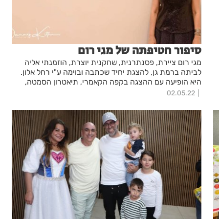
סיפור חטיפתה של מגי רום
מגי רום ציירת, פסנתרנית, שחקנית יוצרת, הוזמנתי אליה
לביתה ברמת גן, להצגת יחיד שכתבה ובוימה ע"י רחל אלון.
היא הופיעה עם ההצגה בקפה הקאמרי, תיאטרון הסמטה,
אוניברסיטת ת"א, סינמטק ת"א, היכלי תרבות ועוד... הפריצה
02.05.22
התדפקה לה על הדלת, אך הקורונה השביתה אותה