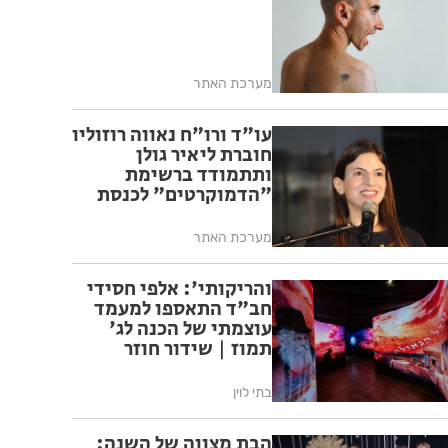
מערכת האתר
עו"ד ורו"ח נאווה רוזוליו
חוברת ליאיר גולן
ותתמודד ברשימת
"הדמוקרטים" לכנסת
ה-26
מערכת האתר
והריקותי': אלפי חסידי
חב"ד התאספו למעמד
עוצמתי של הכנה לג'
תמוז | שידור חוזר
בתי לוין
הבת מצווה של השנה: