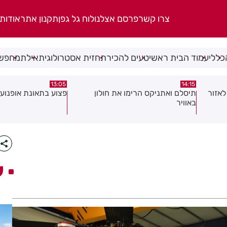
צרו קשר
פרסם אצלנו
לוח גל גפן
תקנון אתר
אודות
כללי
עמוד הבית ראשי
טעים להכיר
תחזית אסטרולוגית
אילת
מחפשי
08:58
13:05
פצוע בתאונת אופנוע במרכז חולון
גופה נפלטה אל חוף ב
ע