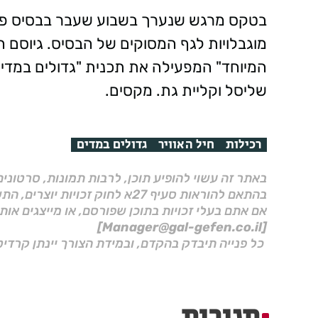
מוגבלויות לגף המסוקים של הבסיס. גיוסם
שליסל וקליית גת. מקסים.
רכילות
חיל האוויר
גדולים במדים
באתר זה עשוי להופיע תוכן, לרבות תמונות, סרטוני
בהתאם להוראות סעיף 27א לחוק זכויות יוצרים, התשס"ח–2007.
אם אתם בעלי זכויות בתוכן שפורסם, או מייצגים אות
[Manager@gal-gefen.co.il]
כל פנייה תיבדק בהקדם, ובמידת הצורך יינתן קרדיט
תגובות