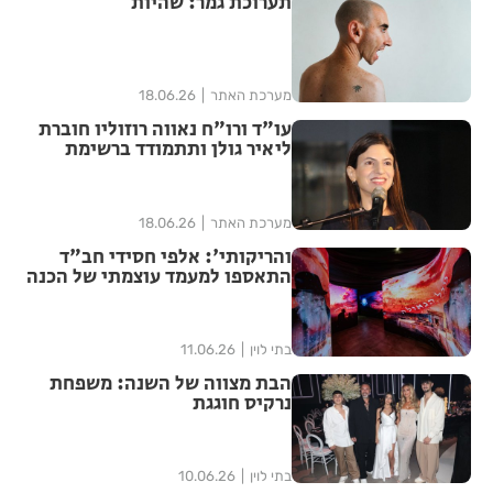
תערוכת גמר: שהיות
מערכת האתר
18.06.26
עו"ד ורו"ח נאווה רוזוליו חוברת
ליאיר גולן ותתמודד ברשימת
"הדמוקרטים" לכנסת ה-26
מערכת האתר
18.06.26
והריקותי': אלפי חסידי חב"ד
התאספו למעמד עוצמתי של הכנה
לג' תמוז | שידור חוזר
בתי לוין
11.06.26
הבת מצווה של השנה: משפחת
נרקיס חוגגת
בתי לוין
10.06.26