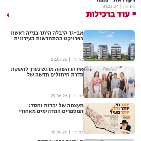
בתי לוין
31.03.24
עוד ברכילות
אב-גד קיבלה היתר בנייה ראשון
בפרויקט ההתחדשות העירונית
"צלח שלום" בשכונת עמישב
בפתח תקווה
בתי לוין
22.07.26
אירוע השקה מרגש נערך להשקת
סדרת חיתולים חדשה של
"האגיס" מבית קימברלי קלארק
בתי לוין
29.06.26
מעצמה של יהדות וחסד:
המספרים המדהימים מאחורי
ממלכת חב"ד בישראל נחשפים
בתי לוין
18.06.26