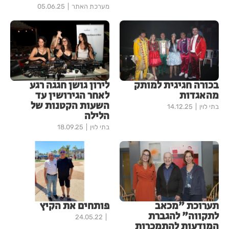
מערכת האתר
05.06.25
בכורה חגיגית למותק
לירון גושן חגגה רגע
מהאגדות
לאחר הגירושין עד
השעות הקטנות של
בתי לוין
14.12.25
הלילה
בתי לוין
18.09.25
תערוכת "מכאב
פותחים את הקיץ
לתקווה" להגברת
24.05.22
המודעות להתמכרות