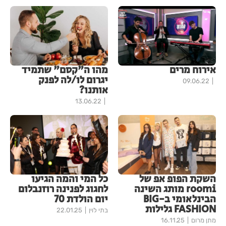
אירוח מרים
מהו ה"קסם" שתמיד
יגרום לו/לה לפנק
09.06.22
אותנו?
13.06.22
השקת הפופ אפ של
כל המי והמה הגיעו
roomi מותג השינה
לחגוג לפנינה רוזנבלום
הבינלאומי ב-BIG
יום הולדת 70
FASHION גלילות
בתי לוין
22.01.25
מתן מרום
16.11.25