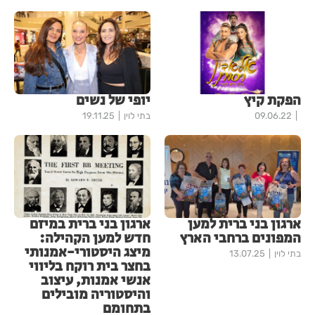
הפקת קיץ
יופי של נשים
09.06.22
בתי לוין
19.11.25
ארגון בני ברית למען
ארגון בני ברית במיזם
המפונים ברחבי הארץ
חדש למען הקהילה:
מיצג היסטורי-אמנותי
בתי לוין
13.07.25
בחצר בית רוקח בליווי
אנשי אמנות, עיצוב
והיסטוריה מובילים
בתחומם