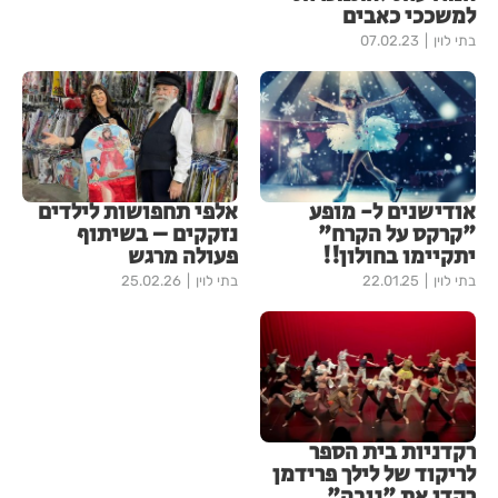
למשככי כאבים
בתי לוין
07.02.23
אודישנים ל- מופע
אלפי תחפושות לילדים
"קרקס על הקרח"
נזקקים – בשיתוף
יתקיימו בחולון!!
פעולה מרגש
בתי לוין
22.01.25
בתי לוין
25.02.26
רקדניות בית הספר
לריקוד של לילך פרידמן
רקדו את "נובה"