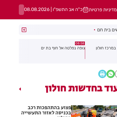
כ"ה אב התשפ"ו | 08.08.2026
מדיניות פרטיות
ם בית חם
05:43
08:29
ת ים
חשד להצתה בשלושה מוקדים ברמת
הסוף לקורקי
גן: שבעה דיירים נפגעו קל משאיפת
עשן
וד בחדשות חולון
פצוע בהתהפכות רכב
בכניסה לאזור התעשייה