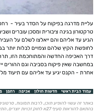
עליית מדרגה בפיקוח על הסדר בעיר - רחפני
טרקטורון בגינה ציבורית ומסכן עוברים וש
הגיע עד אליהם והם ייאלצו לשלם על העביר
לחופשת הקיץ שלהם וצפויים לבלות יותר בגני
דרך האכיפה החדשה והמתוחכמת הזו, תרתיע
במחשבה שאין פיקוח בסביבה וגם ההורים יי
אחרת - הקנס יגיע עד אליהם עם תיעוד מל
עמוד הבית ראשי
חדשות חולון
אכיפה
רחפן
פ
באתר זה עשוי להופיע תוכן, לרבות תמונות, סרטוני
בהתאם להוראות סעיף 27א לחוק זכויות יוצרים, התשס"ח–2007.