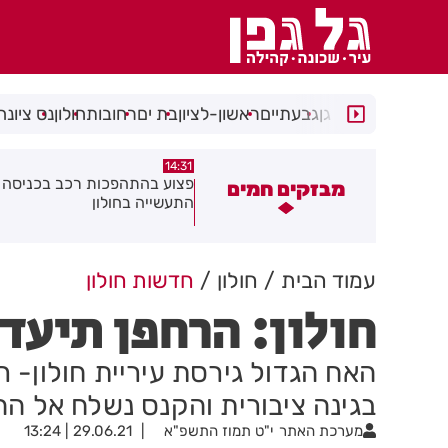
רמת גן
גבעתיים
ראשון-לציון
בת ים
רחובות
חולון
נס ציונה
14:15
14:31
צוע בהתהפכות רכב בכניסה לאזור
תיסלם ואתניקס הרימו את חולון
מבזקים חמים
תעשייה בחולון
באוויר
עמוד הבית
חולון
חדשות חולון
חולון: הרחפן תיעד,
האח הגדול גירסת עיריית חולון- ר
בגינה ציבורית והקנס נשלח אל הה
מערכת האתר
י"ט תמוז התשפ"א
29.06.21 | 13:24