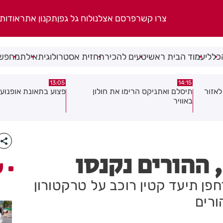
צרו קשר
פרסם אצלנו
לוח גל גפן
תקנון אתר
אודות
כללי
עמוד הבית ראשי
טעים להכיר
תחזית אסטרולוגית
אילת
מחפשי
08:58
13:05
פצוע בתאונת אופנוע במרכז חולון
גופה נפלטה אל חוף ב
 ההורים נקנסו
ע
חפן תיעד קטין רוכב על טרקטורון
ורים