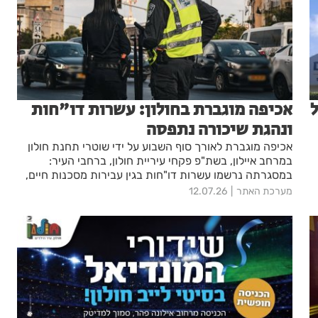
אכיפה מוגברת בחולון: עשרות דו"חות
ונהגת שיכורה נתפסה
אכיפה מוגברת לאורך סוף השבוע על ידי שוטרי תחנת חולון
במרחב איילון, בשת"פ פקחי עיריית חולון, ברחבי העיר:
במסגרתה נרשמו עשרות דו"חות בגין עבירות מסכנות חיים,
ונהגת נתפסה כשהיא נוהגת תחת השפעת אלכוהול – זאת
מערכת האתר
12.07.26
על רקע פעילות נחושה ומתמשכת שהובילה למאות החרמות
של כלי מיקרומוביליטי מתחילת השנה