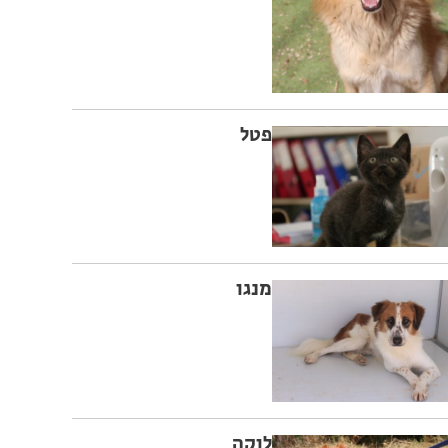
פטל
מנגו
לוקה