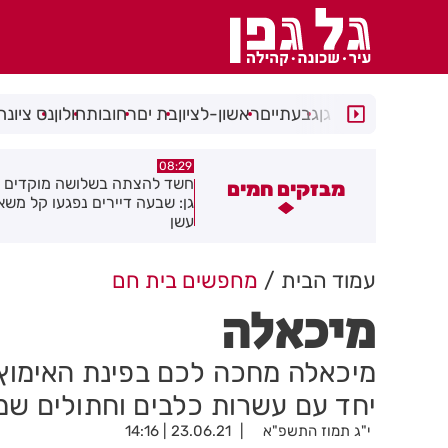
רמת גן
גבעתיים
ראשון-לציון
בת ים
רחובות
חולון
נס ציונה
05:43
08:29
שד להצתה בשלושה מוקדים ברמת
הסוף לקורקינטים הציבוריים בח
מבזקים חמים
ן: שבעה דיירים נפגעו קל משאיפת
שן
עמוד הבית
מחפשים בית חם
מיכאלה
מיכאלה מחכה לכם בפינת האימוץ ש
יחד עם עשרות כלבים וחתולים שמ
י"ג תמוז התשפ"א
23.06.21 | 14:16