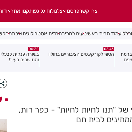
צרו קשר
פרסם אצלנו
לוח גל גפן
תקנון אתר
אודות
כללי
עמוד הבית ראשי
טעים להכיר
תחזית אסטרולוגית
אילת
מחפשי
06.08.26
00:32
ולון
בשורה ענקית לבעלי העסקים
תושב בת ים נעצר בח
והתושבים בעיר!
של צעירה בת 18
ע
ל "תנו לחיות לחיות" - כפר רות,
מתינים לבית חם