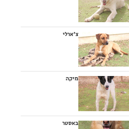
צ'ארלי
מיקה
באסטר