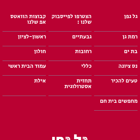
גל גפן
הצטרפו לפייסבוק
קבוצות הוואטס
שלנו :
אפ שלנו
רמת גן
גבעתיים
ראשון-לציון
בת ים
רחובות
חולון
נס ציונה
כללי
עמוד הבית ראשי
טעים להכיר
תחזית
אילת
אסטרולוגית
מחפשים בית חם