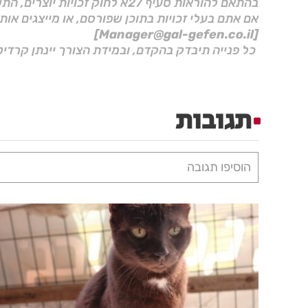
בהתאם להוראות סעיף 27א לחוק זכויות יוצרים, התשס"ח–2007.
אם אתם בעלי זכויות בתוכן שפורסם, או מייצגים אות
[Manager@gal-gefen.co.il]
כל פנייה תיבדק בהקדם, ובמידת הצורך יינתן קרדיט
תגובות
הוסיפו תגובה