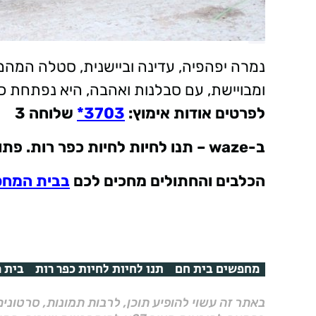
נמרה יפהפיה, עדינה וביישנית, סטלה המהמ
ומבויישת, עם סבלנות ואהבה, היא נפתחת 
לפרטים אודות אימוץ
:
3703*
שלוחה 3
ב
-waze –
תנו לחיות לחיות כפר רות. פתוח 7 ימים בש
הכלבים והחתולים מחכים לכם
בבית המח
מחפשים בית חם
תנו לחיות לחיות כפר רות
בית מ
באתר זה עשוי להופיע תוכן, לרבות תמונות, סרטוני