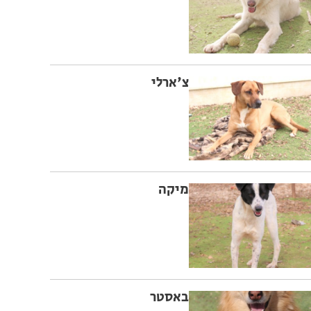
צ'ארלי
מיקה
באסטר