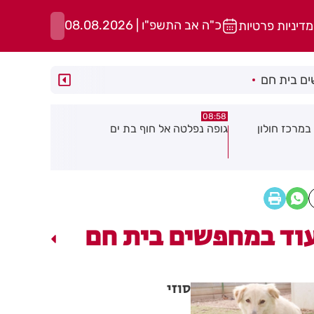
כ"ה אב התשפ"ו | 08.08.2026
מדיניות פרטיות
ם בית חם
05:43
08:29
ת ים
חשד להצתה בשלושה מוקדים ברמת
הסוף לקורקי
גן: שבעה דיירים נפגעו קל משאיפת
עשן
וד במחפשים בית חם
סוזי