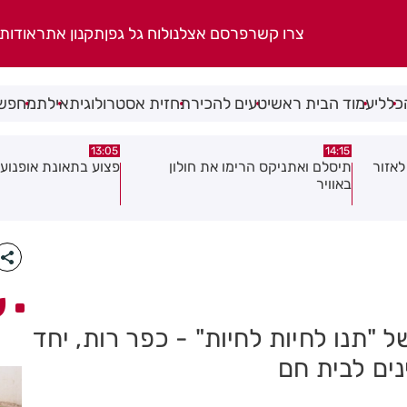
צרו קשר
פרסם אצלנו
לוח גל גפן
תקנון אתר
אודות
כללי
עמוד הבית ראשי
טעים להכיר
תחזית אסטרולוגית
אילת
מחפשי
08:58
13:05
פצוע בתאונת אופנוע במרכז חולון
גופה נפלטה אל חוף ב
ע
"תנו לחיות לחיות" - כפר רות, יחד
ים לבית חם