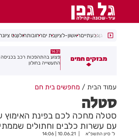
רמת גן
גבעתיים
ראשון-לציון
בת ים
רחובות
חולון
נס ציונה
14:15
14:31
צוע בהתהפכות רכב בכניסה לאזור
תיסלם ואתניקס הרימו את חולון
מבזקים חמים
תעשייה בחולון
באוויר
עמוד הבית
מחפשים בית חם
סטלה
סטלה מחכה לכם בפינת האימוץ של 
עם עשרות כלבים וחתולים שממתינ
ל' סיון התשפ"א
10.06.21 | 14:06