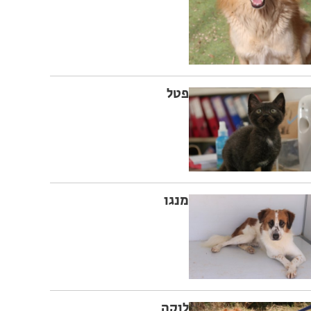
פטל
מנגו
לוקה