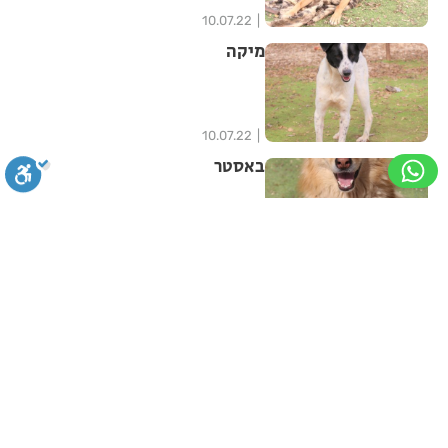
10.07.22
מיקה
10.07.22
באסטר
10.07.22
סגירה
ביטול הבהובים
מונוכרום
ספיה
פטל
ניגודיות גבוהה
שחור צהוב
היפוך צבעים
הדגשת כותרות
10.07.22
מנגו
הדגשת קישורים
תיאור קבוע
גופן קריא
הגדלת גופן