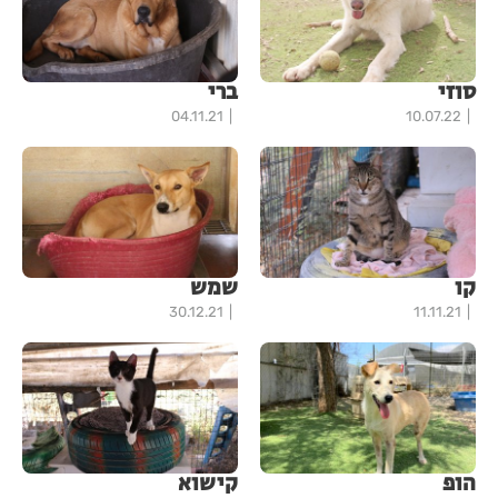
סוזי
ברי
04.11.21
10.07.22
קו
שמש
30.12.21
11.11.21
הופ
קישוא