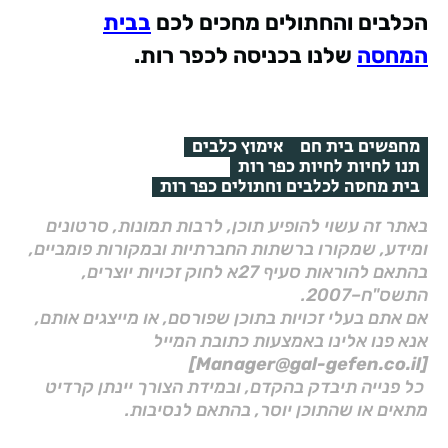
הכלבים והחתולים מחכים לכם
בבית
המחסה
שלנו בכניסה לכפר רות.
מחפשים בית חם
אימוץ כלבים
תנו לחיות לחיות כפר רות
בית מחסה לכלבים וחתולים כפר רות
באתר זה עשוי להופיע תוכן, לרבות תמונות, סרטונים
ומידע, שמקורו ברשתות החברתיות ובמקורות פומביים,
בהתאם להוראות סעיף 27א לחוק זכויות יוצרים,
התשס"ח–2007.
אם אתם בעלי זכויות בתוכן שפורסם, או מייצגים אותם,
אנא פנו אלינו באמצעות כתובת המייל
[Manager@gal-gefen.co.il]
כל פנייה תיבדק בהקדם, ובמידת הצורך יינתן קרדיט
מתאים או שהתוכן יוסר, בהתאם לנסיבות.