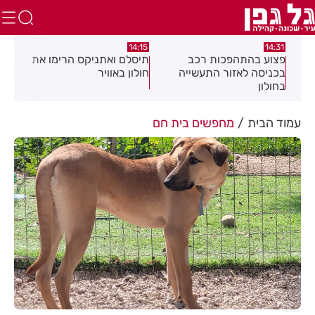
:05
14:15
14:31
מה
פצוע בהתהפכות רכב
תיסלם ואתניקס הרימו את
פצו
בכניסה לאזור התעשייה
חולון באוויר
חול
בחולון
עמוד הבית
מחפשים בית חם