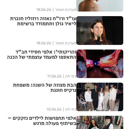
מערכת האתר
18.06.26
עו"ד ורו"ח נאווה רוזוליו חוברת
ליאיר גולן ותתמודד ברשימת
"הדמוקרטים" לכנסת ה-26
מערכת האתר
18.06.26
והריקותי': אלפי חסידי חב"ד
התאספו למעמד עוצמתי של הכנה
לג' תמוז | שידור חוזר
בתי לוין
11.06.26
הבת מצווה של השנה: משפחת
נרקיס חוגגת
בתי לוין
10.06.26
אלפי תחפושות לילדים נזקקים –
בשיתוף פעולה מרגש