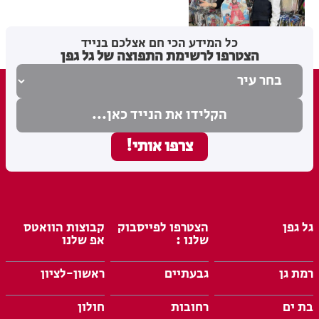
בתי לוין
25.02.26
כל המידע הכי חם אצלכם בנייד
הצטרפו לרשימת התפוצה של גל גפן
גל גפן
הצטרפו לפייסבוק
קבוצות הוואטס
שלנו :
אפ שלנו
רמת גן
גבעתיים
ראשון-לציון
בת ים
רחובות
חולון