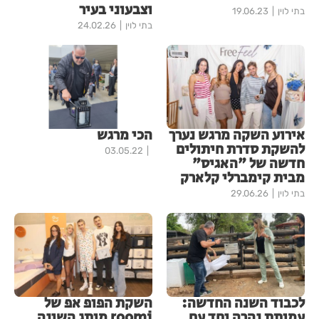
וצבעוני בעיר
בתי לוין
19.06.23
בתי לוין
24.02.26
אירוע השקה מרגש נערך
הכי מרגש
להשקת סדרת חיתולים
03.05.22
חדשה של "האגיס"
מבית קימברלי קלארק
בתי לוין
29.06.26
לכבוד השנה החדשה:
השקת הפופ אפ של
עמותת נהרה יחד עם
roomi מותג השינה