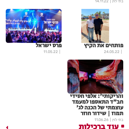
בתי לוין
14.11.22
פותחים את הקיץ
פרס ישראל
11.05.22
24.05.22
והריקותי': אלפי חסידי
חב"ד התאספו למעמד
עוצמתי של הכנה לג'
תמוז | שידור חוזר
בתי לוין
11.06.26
עוד ברכילות