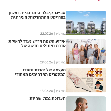
אב-גד קיבלה היתר בנייה ראשון
בפרויקט ההתחדשות העירונית
"צלח שלום" בשכונת עמישב
בפתח תקווה
בתי לוין
22.07.26
אירוע השקה מרגש נערך להשקת
סדרת חיתולים חדשה של
"האגיס" מבית קימברלי קלארק
בתי לוין
29.06.26
מעצמה של יהדות וחסד:
המספרים המדהימים מאחורי
ממלכת חב"ד בישראל נחשפים
בתי לוין
18.06.26
תערוכת גמר: שהיות