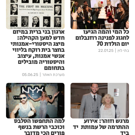
כל המי והמה הגיעו
ארגון בני ברית במיזם
לחגוג לפנינה רוזנבלום
חדש למען הקהילה:
יום הולדת 70
מיצג היסטורי-אמנותי
בחצר בית רוקח בליווי
בתי לוין
22.01.25
אנשי אמנות, עיצוב
והיסטוריה מובילים
בתחומם
מערכת האתר
05.06.25
מרגש וזוהר: אירוע
למה התחפשו הסלבס
ההתרמה של עמותת יד
וכוכבי הרשת בנשף
ביד
פורים הכי מדובר