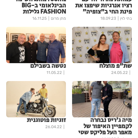
רציו אנרגיות שיפצו את
הבינלאומי ב-BIG
פינת החי ב"צופיה"
FASHION גלילות
בתי לוין
18.09.23
מתן מרום
16.11.25
שת"פ מוצלח
נטשה בשבילם
11.05.22
24.05.22
מיה ג'ריס נבחרה
זוגיות פוטוגנית
לקמפיין האיפור של
26.04.22
מאפר העל פליקס שטי