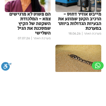
מייבש אוויר דחוס -
הם פשוט לא מרגישים
הרכיב הקטן שמונע את
צמא - המלכודת
הבעיות הגדולות ביותר
השקטה של הקיץ
במערכת
שמסכנת את הגיל
השלישי
מערכת האתר
18.06.26
מערכת האתר
07.07.26
נחשים באזור אשדוד:
המינים הנפוצים, בתי
הגידול ואיך לפעול
סגירה
ביטול הבהובים
מונוכרום
ספיה
במפגש עם נחש
מערכת האתר
08.03.26
עוד במומלצים
ניגודיות גבוהה
שחור צהוב
היפוך צבעים
הדגשת כותרות