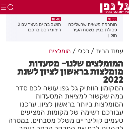
04
16:21
18:48
כה
תושב בת ים נעצר עם 2
יום שני ברציפות: שני שוהים
צע
רימוני רסס ברכבו
בלתי חוקיים אותרו ברמת גן
בכ
בעקבות דיווח של תושבת
עמוד הבית
כללי
מומלצים
המומלצים שלנו- מסעדות
מומלצות בראשון לציון לשנת
2022
המקומון הוותיק גל גפן עושה לכם סדר
במה שקשור למציאת המסעדות
המומלצות ביותר בראשון לציון. ערכנו
עבורכם רשימה של מקומות המציעים
טעמים קולינריים משלל מטבחים, במטרה
להקנות לכם את המבחר הרחב ביותר