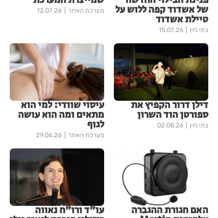
פנינת הבילוי החדשה
שמייצרת המערכת
של אשדוד קפה ללוש על
מערכת האתר
12.07.26
טיילת אשדוד
בתי לוין
15.07.26
דילן דרור הקפיץ את
עיסוי שוודי: למי הוא
ספורטן הוד השרון
מתאים ומה הוא עושה
לגוף
בתי לוין
02.08.26
מערכת האתר
29.06.26
האם חגורת ההגברה
עו"ד ורו"ח נאווה