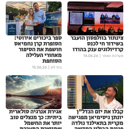
צינתור בוולפסון הועבר
ספר ביכורים אירוטי:
בשידור חי לכנס
הסופרת קרן נחמיאס
קרדיולוגים ענק בהודו
חושפת את הסיפור
מאחורי העלילה
מערכת האתר
14.06.26
הסוחפת
בתי לוין
15.06.26
קבלו את יזם הנדל"ן
אגירת אנרגיה סולארית
יונתן ניסימיאן מפגישה
ביתית: כך מנצלים טוב
מקרית בתאילנד נולדה
יותר את החשמל