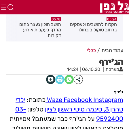
.26
05:18
05:24
צה
הקלות לתושבים ולעסקים
תושב חולון נעצר בתום
תוש
ברחוב סוקולוב בחולון
מרדף בעקבות אירוע
לאי
דקירות
עסק
עמוד הבית
כללי
הג'ירף
מערכת
06.10.20 | 14:24
ג'ירף
Instagram
Facebook
Waze
כתובת:
ילדי
טהרן 3, סינמה סיטי ראשון לציון
טלפון:
03-
9592400
על הגי'רף כבר שמעתם? אסייתית
מומלצת בראשון לציון שאינה חוששת משילוב