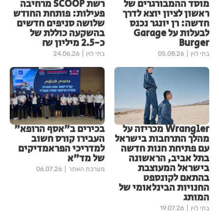
מוסד ההמבורגרים של
רשת SCOOP מרחיבה
ראשון לציון יוצא לדרך
פעילות: פותחת החודש
חדשה: רן יונגר נכנס
שלושה סניפים חדשים
לבעלות על Garage
בהשקעה כוללת של
Burger
כ-2.5 מיליון ₪
בתי לוין
05.08.26
בתי לוין
24.06.26
Wrangler מכריזה על
בכירים ב"אסף הרופא"
מהלך התרחבות בישראל
העבירו קורס חשוב
עם פתיחת חנות חדשה
למדריכי הפראמדיקים
בתל אביב, הראשונה
של מד"א
בישראל המעוצבת
מערכת האתר
06.07.26
בהתאם לקונספט
החנויות הבינלאומי של
המותג
בתי לוין
19.07.26