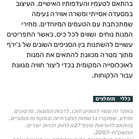
בהתאם לטעמיו והעדפותיו האישיים. העיצוב
במסעדה אסייתי ומשרה אווירה נעימה
שמתכתבת עם הטעמים המיוחדים. מחירי
המנות נוחים ושווים לכל כיס, כאשר התפריטים
עשויים להשתנות בין הסניפים השונים של ג'ירף
מתוך מטרה מכוונת להתאים את המנות
לאוכלוסייה המקומית בכדי ליצור חוויה מגוונת
עבור הלקוחות.
כללי
מומלצים
באתר זה עשוי להופיע תוכן, לרבות תמונות, סרטונים
ומידע, שמקורו ברשתות החברתיות ובמקורות פומביים,
בהתאם להוראות סעיף 27א לחוק זכויות יוצרים,
התשס"ח–2007.