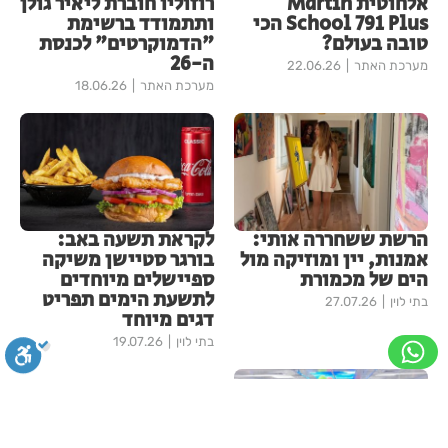
אלחוטית Martin
רוזוליו חוברת ליאיר גולן
School 791 Plus הכי
ותתמודד ברשימת
טובה בעולם?
"הדמוקרטים" לכנסת
ה-26
מערכת האתר
22.06.26
מערכת האתר
18.06.26
הרשת ששחררה אותי:
לקראת תשעה באב:
אמנות, יין ומוזיקה מול
בורגר סטיישן משיקה
הים של מכמורת
ספיישלים מיוחדים
לתשעת הימים תפריט
בתי לוין
27.07.26
דגים מיוחד
בתי לוין
19.07.26
סגירה
ביטול הבהובים
מונוכרום
ספיה