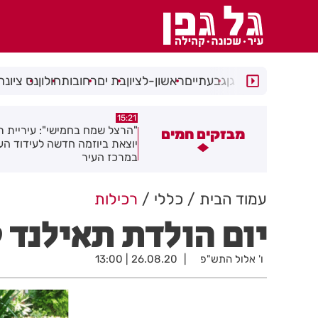
רמת גן
גבעתיים
ראשון-לציון
בת ים
רחובות
חולון
נס ציונה
15:13
15:21
הרצל שמח בחמישי": עיריית רחובות
נפגעת בעבודה בראשון לציון? 
מבזקים חמים
וצאת ביוזמה חדשה לעידוד העסקים
שחשוב לדעת כדי לממש את הזכ
מרכז העיר
שלך
עמוד הבית
כללי
רכילות
יום הולדת תאילנד 
ו' אלול התש"פ
26.08.20 | 13:00