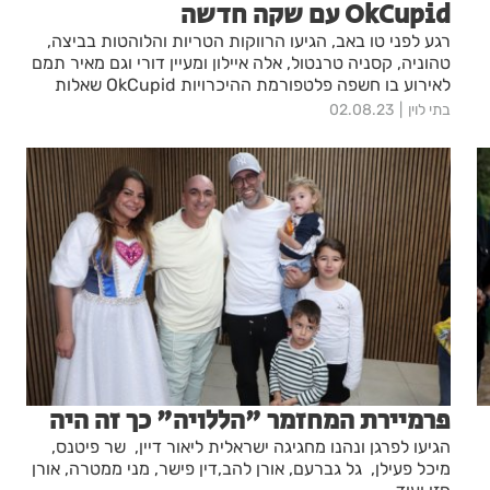
OkCupid עם שקה חדשה
רגע לפני טו באב, הגיעו הרווקות הטריות והלוהטות בביצה,
טהוניה, קסניה טרנטול, אלה איילון ומעיין דורי וגם מאיר תמם
לאירוע בו חשפה פלטפורמת ההיכרויות OkCupid שאלות
התאמה חדשות שנכתבו במיוחד לקהל הישראלי.
בתי לוין
02.08.23
פרמיירת המחזמר "הללויה" כך זה היה
הגיעו לפרגן ונהנו מחגיגה ישראלית ליאור דיין, שר פיטנס,
מיכל פעילן, גל גברעם, אורן להב,דין פישר, מני ממטרה, אורן