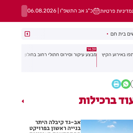
כ"ג אב התשפ"ו | 06.08.2026
מדיניות פרטיות
ם בית חם
12:45
13:02
ולי רחוב בחולון
יממה אחרי המעצר: פרטים חדשים
"קאמפ בהדר
בפרשת סגן ראש העיר מעלים סימני
סוגרים את 
שאלה
המשפחה!
וד ברכילות
אב-גד קיבלה היתר
בנייה ראשון בפרויקט