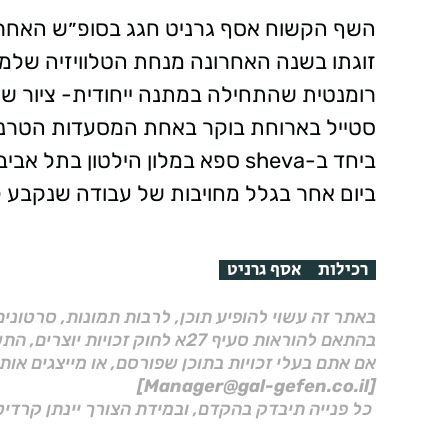
זוגתו בשנה האחרונה מנחת הטלוויזיה שלמור
רומנטית שהתחילה במתנה ייחודית- ציור של
סטייל בארוחת בוקר באחת המסעדות הטרנדיו
ביחד ב-sheva ספא במלון הילטון
ביום אחר בגלל מחויבות של עבודה שנקבע 
רכילות
אסף גרניט
באתר זה עשוי להופיע תוכן, לרבות תמונות, סרטוני
בהתאם להוראות סעיף 27א לחוק זכויות יוצרים, התשס"ח–2007.
אם אתם בעלי זכויות בתוכן שפורסם, או מייצגים אות
[Manager@gal-gefen.co.il]
כל פנייה תיבדק בהקדם, ובמידת הצורך יינתן קרדיט