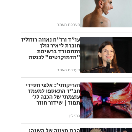
מערכת האתר
עו"ד ורו"ח נאווה רוזוליו
חוברת ליאיר גולן
ותתמודד ברשימת
"הדמוקרטים" לכנסת
ה-26
מערכת האתר
והריקותי': אלפי חסידי
חב"ד התאספו למעמד
עוצמתי של הכנה לג'
תמוז | שידור חוזר
בתי לוין
הבת מצווה של השנה: