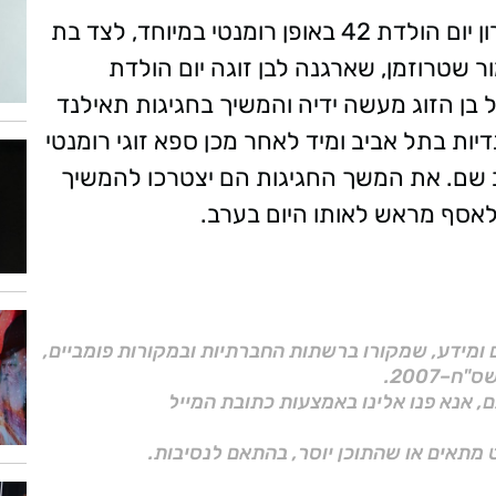
השף הקשוח אסף גרניט חגג בסופ״ש האחרון יום הולדת 42 באופן רומנטי במיוחד, לצד בת
 שטרוזמן, שארגנה לבן זוגה יום הולדת
 בן הזוג מעשה ידיה והמשיך בחגיגות תאילנד
ת בתל אביב ומיד לאחר מכן ספא זוגי רומנטי
 בתל אביב שם. את המשך החגיגות הם יצטרכו להמשיך
לאסף מראש לאותו היום בערב.
ם ומידע, שמקורו ברשתות החברתיות ובמקורות פומביים,
ם, אנא פנו אלינו באמצעות כתובת המייל
 מתאים או שהתוכן יוסר, בהתאם לנסיבות.