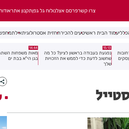
צרו קשר
פרסם אצלנו
לוח גל גפן
תקנון אתר
אודות
כללי
עמוד הבית ראשי
טעים להכיר
תחזית אסטרולוגית
אילת
מחפשי
14:39
14:44
כל מה
מאות משפחות השתתפו באירוע הקיץ
מבצע עיקור וסירוס חת
ויות
בגן הי"א בבת ים
סטייל
ע