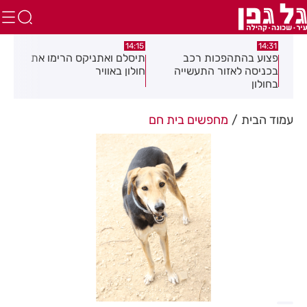
:05
14:15
14:31
מה
פצוע בהתהפכות רכב
תיסלם ואתניקס הרימו את
פצו
בכניסה לאזור התעשייה
חולון באוויר
חול
בחולון
עמוד הבית
מחפשים בית חם