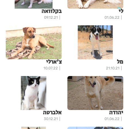
לי
בקלוואה
09.12.21
01.06.22
מל
צ'ארלי
10.07.22
21.10.21
יהודה
אלברטה
30.12.21
01.06.22