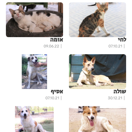
לחי
אומה
09.06.22
07.10.21
שולה
אסיף
07.10.21
30.12.21