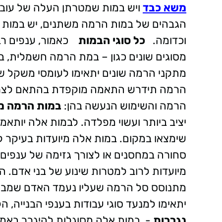
משא כבד
ויש במות שמטרתן העלה של עובדים
הגבהים של במות הרמה משתנים, יש במות נ
וכדומה.
כל סוגי הבמות
כאמור, ענפים ר
מסוגים שונים כגון – במת הרמה חשמלית, במה
מתקני הרמה שונים יתאימו לעומסי משקל שונ
הרמה תידרש התאמה מוקפדת בהתאם לצרכיו
הרמה והשימוש הנעשה בהן:
במות הרמה מ
יציב ביותר ועשוי מפלדה. לבמות אלה יותא
שימצאו במקום. במות אלה מיועדות בעיקר לש
סחורה במחסנים או לצורך גזימה של ענפים 
מיועדות לרוב למטרות שינוע של בני אדם. 
מתנוסס סל הרמה שעליו נעמד האדם שמבצ
יתאימו למנעד סוגי עבודות בענפי הבנייה, 
נגררות
- במות אלה מסוגלות להיגרר באמצעו