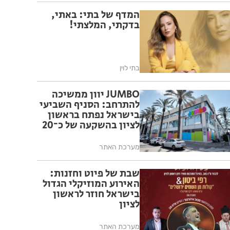
המדף של בתי: באתי,
בדקתי, המלצתי!
בתי לוין
JUMBO יוון ממשיכה
להתרחב: הסניף השביעי
בישראל נפתח בראשון
לציון בהשקעה של כ־20
מיליון שקל
מערכת האתר
שבת של פיוט וחזנות:
האירוע המוזיקלי הגדול
בישראל חוזר לראשון
לציון
מערכת האתר