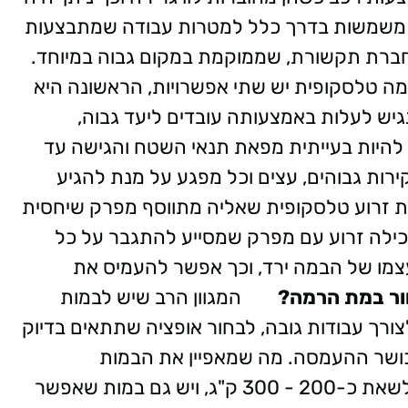
ת משמשות בדרך כלל למטרות עבודה שמתבצעות
חברת תקשורת, שממוקמת במקום גבוה במיוחד.
ה טלסקופית יש שתי אפשרויות, הראשונה היא
יש לעלות באמצעותה עובדים ליעד גבוה,
להיות בעייתית מפאת תנאי השטח והגישה עד
ירות גבוהים, עצים וכל מפגע על מנת להגיע
ת זרוע טלסקופית שאליה מתווסף מפרק שיחסית
כילה זרוע עם מפרק שמסייע להתגבר על כל
צמו של הבמה ירד, וכך אפשר להעמיס את
חור במת הרמה?
המגוון הרב שיש לבמות
רך עבודות גובה, לבחור אופציה שתתאים בדיוק
 כושר ההעמסה. מה שמאפיין את הבמות
המתרוממות שהן ניידות זאת היכולת שלהן לשאת כ-200 - 300 ק"ג, ויש גם במות שאפשר