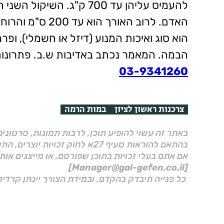
להעמיס עליהן עד 700 ק"ג.
הוא סוג ואיכות המנוע (דיזל או חשמלי), ופ
הבמה. המאמר נכתב באדיבות ש.ב. פת
03-9341260
צרכנות ראשון לציון
במות הרמה
באתר זה עשוי להופיע תוכן, לרבות תמונות, סרטוני
בהתאם להוראות סעיף 27א לחוק זכויות יוצרים, התשס"ח–2007.
אם אתם בעלי זכויות בתוכן שפורסם, או מייצגים אות
[Manager@gal-gefen.co.il]
כל פנייה תיבדק בהקדם, ובמידת הצורך יינתן קרדיט