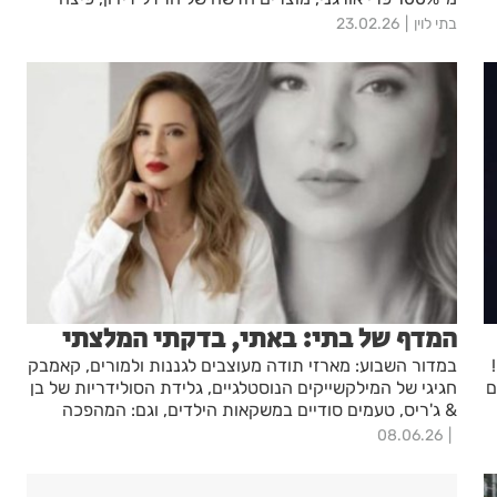
חדשה היישר מ
בתי לוין
23.02.26
המדף של בתי: באתי, בדקתי המלצתי
במדור השבוע: מארזי תודה מעוצבים לגננות ולמורים, קאמבק
ם
חגיגי של המילקשייקים הנוסטלגיים, גלידת הסולידריות של בן
& ג'ריס, טעמים סודיים במשקאות הילדים, וגם: המהפכה
הבריאותית של "מלכת הג'לי" והסדרה שתציל אתכם מכאבי
08.06.26
גב ופרקים. גזרו ושמרו