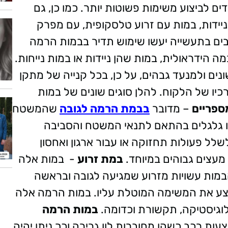
 לביצוע משימות פשוטות יותר. כמו כן, גם
יידות, במות עם זרוע טלסקופית, עם מפרק
בים בתעשייה יעשו שימוש תדיר בבמות הרמה
 הידראולית, במות שהן ניידות או במות נייחות.
ים ולמנעד גבהים, על כן, בכל קנייה של מתקן
 של הלקוח. להלן סוגים שונים של במות
ספריים
– מדובר
בבמת הרמה לגובה
שהמשטח
מו גלגלים בהתאם לתנאי המשטח והסביבה
לל פעולות תחזוקה או עבור ארגון ואחסון
מעצים גבוהים במיוחד.
במת זרוע
- במות אלה
הבמות עשויות מזרוע שמגיעה לגובה ובראשה
ע את המשימה המוטלת עליו. במות הרמה אלה
הלוגיסטיקה, תקשורת וכדומה.
במות הרמה
ת רכב כשהן מחוברות לוו גרירה וכך ניתן יהיה