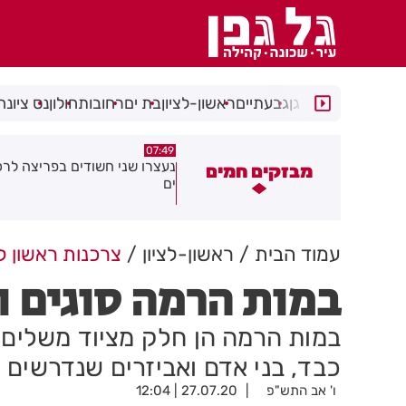
רמת גן
גבעתיים
ראשון-לציון
בת ים
רחובות
חולון
נס ציונה
05:24
07:49
עצרו שני חשודים בפריצה לרכב בבת
הקלות לתושבים ולעסקים ברחו
מבזקים חמים
ם
סוקולוב בחולון
עמוד הבית
ראשון-לציון
צרכנות ראשון לצ
במות הרמה סוגים 
במות הרמה הן חלק מציוד משלים 
כבד, בני אדם ואביזרים שנדרשים 
ו' אב התש"פ
27.07.20 | 12:04