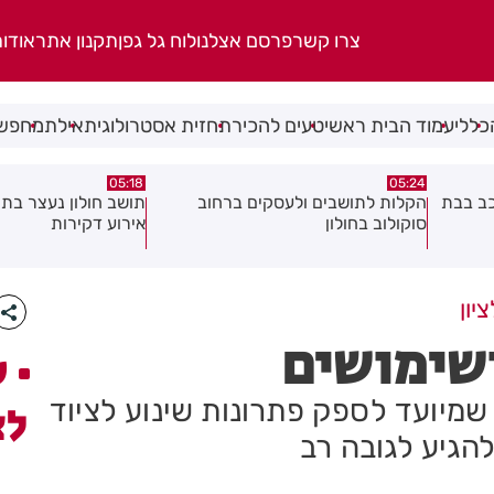
צרו קשר
פרסם אצלנו
לוח גל גפן
תקנון אתר
אודו
כללי
עמוד הבית ראשי
טעים להכיר
תחזית אסטרולוגית
אילת
מחפשי
08.08.26
05:18
ב
תושב חולון נעצר בתום מרדף בעקבות
תושב חולון נעצר בחש
אירוע דקירות
וגרימת נזק במספר ע
יון
ושימושים
ע
שמיועד לספק פתרונות שינוע לציוד
לצ
להגיע לגובה רב