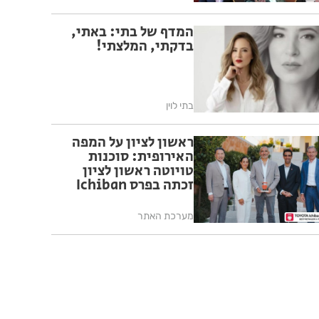
המדף של בתי: באתי,
בדקתי, המלצתי!
בתי לוין
ראשון לציון על המפה
האירופית: סוכנות
טויוטה ראשון לציון
זכתה בפרס Ichiban
היוקרתי למצוינות
בחוויית לקוח של טויוטה
מערכת האתר
אירופה