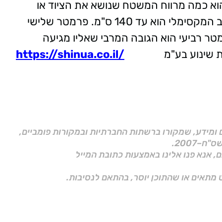
 השיקול השני הוא כמה מרווח המשטח שנושא את הציוד או
האדם. לרוב האורך הוא עד 200 ס"מ והרוחב המקסימלי הוא עד 140 ס"מ. פרמטר שלישי
רמטר רביעי הוא הגובה המרבי שאליו מגיעה
רונות שינוע בע"מ
https://shinua.co.il/
ם ומידע, שמקורו ברשתות החברתיות ובמקורות פומביים,
ם, אנא פנו אלינו באמצעות כתובת המייל
 מתאים או שהתוכן יוסר, בהתאם לנסיבות.