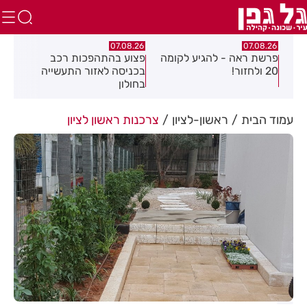
.26
07.08.26
07.08.26
מה
פצוע בהתהפכות רכב
תיסלם ואתניקס הרימו את
פצו
בכניסה לאזור התעשייה
חולון באוויר
חול
בחולון
עמוד הבית
ראשון-לציון
צרכנות ראשון לציון