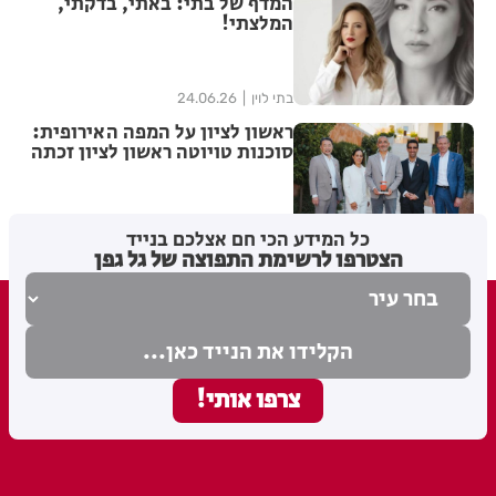
המדף של בתי: באתי, בדקתי,
המלצתי!
בתי לוין
24.06.26
ראשון לציון על המפה האירופית:
סוכנות טויוטה ראשון לציון זכתה
בפרס Ichiban היוקרתי למצוינות
בחוויית לקוח של טויוטה אירופה
מערכת האתר
22.06.26
כל המידע הכי חם אצלכם בנייד
הצטרפו לרשימת התפוצה של גל גפן