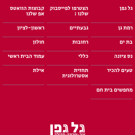
גל גפן
הצטרפו לפייסבוק
קבוצות הוואטס
שלנו :
אפ שלנו
רמת גן
גבעתיים
ראשון-לציון
בת ים
רחובות
חולון
נס ציונה
כללי
עמוד הבית ראשי
טעים להכיר
תחזית
אילת
אסטרולוגית
מחפשים בית חם