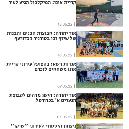
קריית אונו: הפיקלבול הגיע לעיר
18.05.22
אור יהודה: קבוצות הבנים והבנות
של שיזף זכו בטורניר הכדורעף
העירוני
16.05.22
אגדות דשא: בהפועל עירוני קריית
אונו משחקים לזכרם
09.05.22
אור יהודה: הישג מדהים לקבוצת
הנערים א' בכדורסל
03.05.22
ניצחון היסטורי לעירוני ''שיקו''