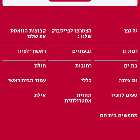
גל גפן
הצטרפו לפייסבוק
קבוצות הוואטס
שלנו :
אפ שלנו
רמת גן
גבעתיים
ראשון-לציון
בת ים
רחובות
חולון
נס ציונה
כללי
עמוד הבית ראשי
טעים להכיר
תחזית
אילת
אסטרולוגית
מחפשים בית חם