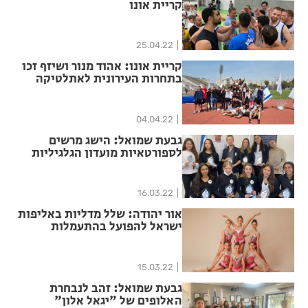
קריית אונו
25.04.22
קריית אונו: אהוד מנור ושיזף זכו
בתחרות העירונית לאתלטיקה
קלה
04.04.22
גבעת שמואל: הישג מרשים
לספורטאיות מועדון הגלגיליות
16.03.22
אור יהודה: שלל מדליות באליפות
ישראל להפועל בהתעמלות
אמנותית
15.03.22
גבעת שמואל: זהב לנבחרת
האלופים של "יגאל אלון"