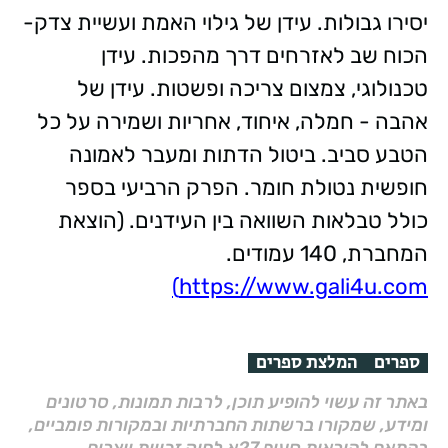
יסירו גבולות. עידן של גילוי האמת ועשיית צדק-
הכוח שב לאזרחים דרך מהפכות. עידן
טכנולוגי, צמצום צריכה ופשטות. עידן של
אהבה - חמלה, איחוד, אחריות ושמירה על כל
הטבע סביב. ביטול הדתות ומעבר לאמונה
חופשית נטולת חומר. הפרק הרביעי בספר
כולל טבלאות השוואה בין העידנים. (הוצאת
המחברת, 140 עמודים.
https://www.gali4u.com)
ספרים
המלצת ספרים
באתר זה עשוי להופיע תוכן, לרבות תמונות, סרטונים
ומידע, שמקורו ברשתות החברתיות ובמקורות פומביים,