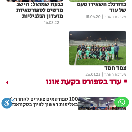
כדורגל: השאירו טעם
גבעת שמואל: הישג
של עוד
מרשים לספורטאיות
מועדון הגלגיליות
מערכת האתר
15.06.20
16.03.22
צמד חמד
מערכת האתר
26.01.23
עוד בספורט בקעת אונו
100 ספורטאים צעירים לקחו חלק
באליפות ראשון לציון בטקוואנדו
מערכת האתר
25.01.26
סגירה
ביטול הבהובים
מונוכרום
ספיה