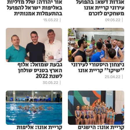
אגדות דשא: בהפועל
אור יהודה: שלל מדליות
עירוני קריית אונו
באליפות ישראל להפועל
משחקים לזכרם
בהתעמלות אמנותית
15.03.22
09.05.22
ניצחון היסטורי לעירוני
גבעת שמואל: אלוף
''שיקו'' קריית אונו
הארץ בטניס שולחן
לשנת 2022
25.04.22
30.05.22
קריית אונו: הישגים
קריית אונו: אליפות