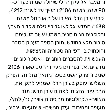
והמעבר אל עידן הדלי שיחל רשמית בעוד כ-
90 שנה, בשנת 2106 וימשך עד לשנת 4212.
קרני עידן הדלי האירו על בואו החל משנת
1638: המדען גלילאו גליליי גילה שכדור הארץ
והכוכבים חגים סביב השמש אשר משלימה
סיבוב מלא בחודש. תוכן הספר מעניק הסבר
והוכחות בין דפי ההיסטוריה והמציאות
העכשווית להסברים רוחניים - אסטרולוגיים -
מדעיים. אנו נפרדים מעידן הדגים שארך 2106
שנים והפרק השני בספר מתאר מזל זה. הפרק
השלישי עוסק בעידן הדלי שמגיע לתקן את
הרס עידן הדגים ולפתוח עידן חדש: מזל
האוויר- טכנולוגיות מבוססות אוויר/ גז/ לחץ/
תעופה ומהירות. עידן הנשים- שיתעצמו, ינהיגו,