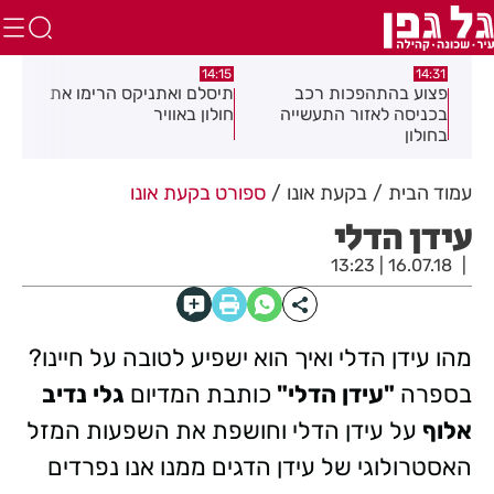
:05
14:15
14:31
מה
פצוע בהתהפכות רכב
תיסלם ואתניקס הרימו את
פצו
בכניסה לאזור התעשייה
חולון באוויר
חול
בחולון
עמוד הבית
בקעת אונו
ספורט בקעת אונו
עידן הדלי
16.07.18 | 13:23
מהו עידן הדלי ואיך הוא ישפיע לטובה על חיינו?
בספרה
"עידן הדלי"
כותבת המדיום
גלי נדיב
אלוף
על עידן הדלי וחושפת את השפעות המזל
האסטרולוגי של עידן הדגים ממנו אנו נפרדים