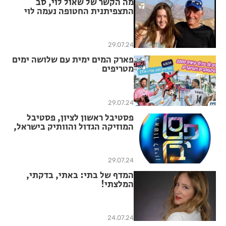
מה הקשר של שאול לוי, סב
התצפיתנית החטופה נעמה לוי
למיזם "תפילת נשים"?
29.07.24
פארק המים ימית עם שלושה ימים
מטריפים
29.07.24
פסטיבל ראשון לציון, פסטיבל
המוזיקה הגדול והוותיק בישראל,
יוצא לדרך בסימן קלאסיקות
ישראליות!
29.07.24
המדף של בתי: באתי, בדקתי,
המלצתי!
24.07.24