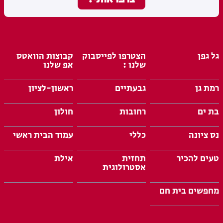
גל גפן
הצטרפו לפייסבוק
קבוצות הוואטס
שלנו :
אפ שלנו
רמת גן
גבעתיים
ראשון-לציון
בת ים
רחובות
חולון
נס ציונה
כללי
עמוד הבית ראשי
טעים להכיר
תחזית
אילת
אסטרולוגית
מחפשים בית חם