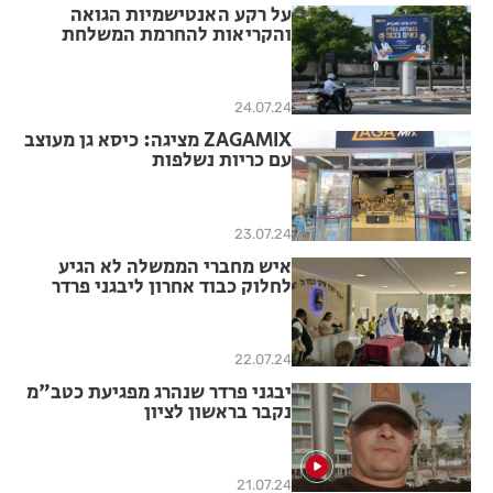
על רקע האנטישמיות הגואה
והקריאות להחרמת המשלחת
הישראלית, יצאה העירייה
בקמפיין שמעודד ותומך באטמנוב
ובפלצ'יק
24.07.24
ZAGAMIX מציגה: כיסא גן מעוצב
עם כריות נשלפות
23.07.24
איש מחברי הממשלה לא הגיע
לחלוק כבוד אחרון ליבגני פרדר
22.07.24
יבגני פרדר שנהרג מפגיעת כטב"מ
נקבר בראשון לציון
21.07.24