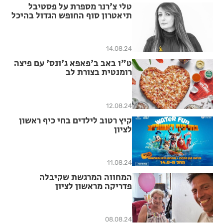
טלי צ'רנר מספרת על פסטיבל
תיאטרון סוף החופש הגדול בהיכל
התרבות
14.08.24
ט"ו באב ב'פאפא ג'ונס' עם פיצה
רומנטית בצורת לב
12.08.24
קיץ רטוב לילדים בחי כיף ראשון
לציון
11.08.24
המחווה המרגשת שקיבלה
פדריקה מראשון לציון
08.08.24