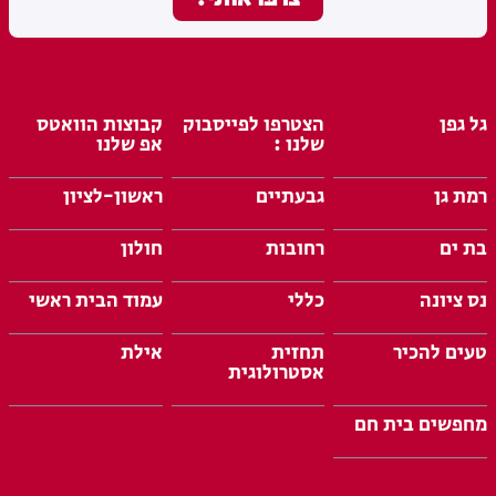
גל גפן
הצטרפו לפייסבוק
קבוצות הוואטס
שלנו :
אפ שלנו
רמת גן
גבעתיים
ראשון-לציון
בת ים
רחובות
חולון
נס ציונה
כללי
עמוד הבית ראשי
טעים להכיר
תחזית
אילת
אסטרולוגית
מחפשים בית חם