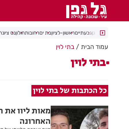
רמת גן
גבעתיים
ראשון-לציון
בת ים
רחובות
חולון
נס ציונה
עמוד הבית
בתי לוין
בתי לוין
כל הכתבות של בתי לוין
מאות ליוו את ה
האחרונה