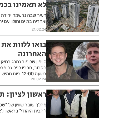
לא תאמינו בכמה
ואחריה בת ים וחולון עם ירידות של 5.3% 
21.02.24
בואו ללוות את 
האחרונה
סיימון שלומוב נהרג בחאן י
הקרוב, חבריו לפלוגה מב
בשעה 12:00 ביום חמישי ללוותו ולחלוק לו כבוד בדרכו האחרונה ולהיות עם המשפחה
20.02.24
ראשון לציון: 
מהלך שובר שוויון של "ש
ו"הבית היהודי" בראשון לצי