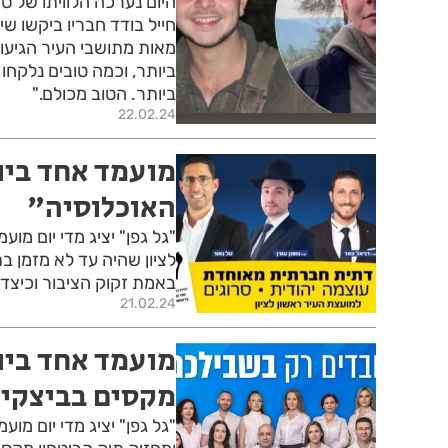
היום נערכה הלוויתו של ס
חייל בודד חבריו ביקשו ש
מאות מתושבי העיר הגיעו 
ביותר. הטוב מכולם."
22.02.24
מועמד אחד ביו
האוכלוסיה"
"גל גפן" יציג מדי יום מ
לציון שהיה עד לא מזמן 
באמת זקוק הציבור וכיצד ה
21.02.24
מועמד אחד ביום
מקסים בביצקי
"גל גפן" יציג מדי יום מ