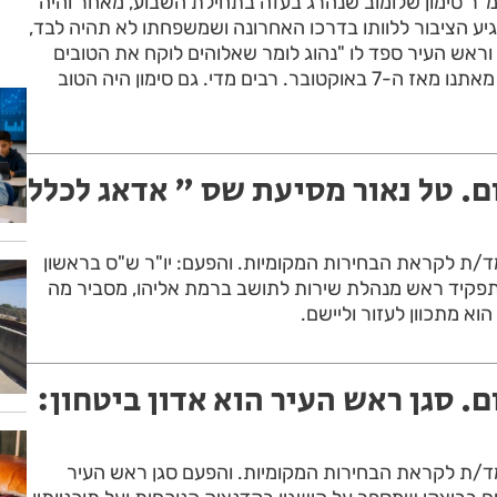
מ"ר סימון שלומוב שנהרג בעזה בתחילת השבוע, מאחר והיה
יגיע הציבור ללוותו בדרכו האחרונה ושמשפחתו לא תהיה לבד,
וראש העיר ספד לו "נהוג לומר שאלוהים לוקח את הטובים
ביותר, וכמה טובים נלקחו מאתנו מאז ה-7 באוקטובר. רבים מדי. גם סימון היה הטוב
ם. טל נאור מסיעת שס " אדאג לכלל
ועמד/ת לקראת הבחירות המקומיות. והפעם: יו"ר ש"ס בראשון
בתפקיד ראש מנהלת שירות לתושב ברמת אליהו, מסביר מה
וא מתכוון לעזור וליישם.
. סגן ראש העיר הוא אדון ביטחון:
ועמד/ת לקראת הבחירות המקומיות. והפעם סגן ראש העיר