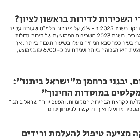
 השכירות לדירות בראשון לציון?
מחירי השכירות בישראל זינקו בשנת 2023 ב – 6%, על פי נתוני הלמ"ס שעובדו על ידי
חברת שיווק הנדל"ן ארי מגורים, בשנת 2023 השכירות הממוצעת של דירות גדולות
; בעיר כפר סבא המחירים עלו בשיעור הגבוה ביותר , אך
בתל אביב השכירות הממוצעת היא הגבוהה ביותר ועמדת על כ- 6700 ₪ בממוצע,
ם. יבגני ברחמן מ"ישראל ביתנו":
מקלטים במוסדות החינוך"
עמד/ת לקראת הבחירות המקומיות. והפעם יו"ר "ישראל ביתנו"
מסביר מדוע לו ואיך זה קשור לביטחון ילדנו
 מציעה טיפול להעלמת ורידים