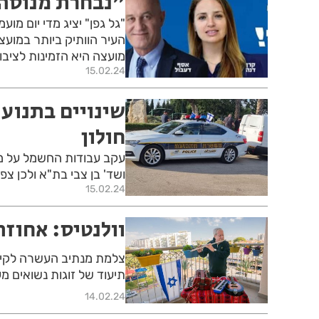
"נבחרת מנוסה,
"גל גפן" יציג מדי יום 
העיר הוותיק ביותר במועצה
מועצה היא הזמינות לציבו
15.02.24
שינויים בתנוע
חולון
ושד' בן צבי בת"א ולכן צפ
15.02.24
וולנטיס: אחוז
צלמת מנתיב העשרה לקיים
תיעוד של זוגות נשואים מעל 66 שנה, חברויות ורגעי
14.02.24