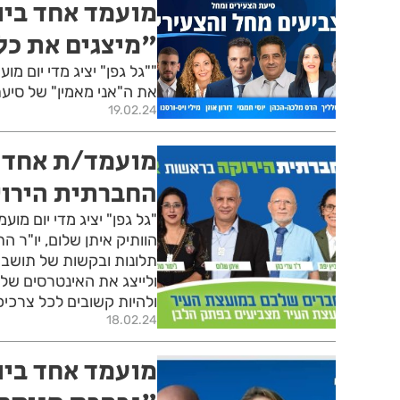
מועמד אחד ביום
"מיצגים את כל
""גל גפן" יציג מדי יום מ
את ה"אני מאמין" של סיעת
19.02.24
מועמד/ת אחד ב
החברתית הירו
"גל גפן" יציג מדי יום מ
הוותיק איתן שלום, יו"ר 
תלונות ובקשות של תושבי
ולייצג את האינטרסים של
ולהיות קשובים לכל צרכיכ
18.02.24
מועמד אחד ביו