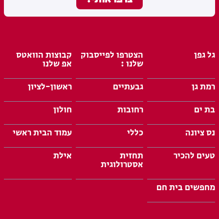
גל גפן
הצטרפו לפייסבוק
קבוצות הוואטס
שלנו :
אפ שלנו
רמת גן
גבעתיים
ראשון-לציון
בת ים
רחובות
חולון
נס ציונה
כללי
עמוד הבית ראשי
טעים להכיר
תחזית
אילת
אסטרולוגית
מחפשים בית חם