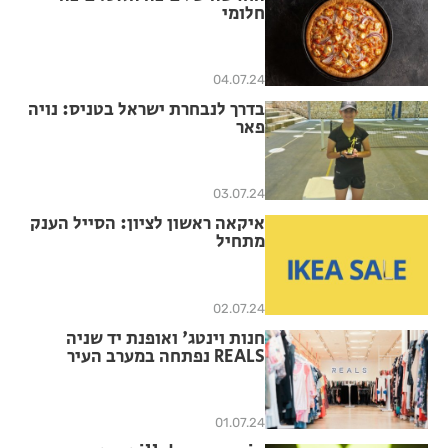
חלומי
04.07.24
בדרך לנבחרת ישראל בטניס: נויה
פאר
03.07.24
איקאה ראשון לציון: הסייל הענק
מתחיל
02.07.24
חנות וינטג' ואופנת יד שניה
REALS נפתחה במערב העיר
01.07.24