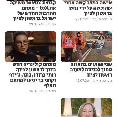
אישה במצב קשה אחרי
קבוצת toMix משיקה
שהוכשה על ידי נחש
את toX - מתחם
בראשון לציון
התרבות החדש של
ישראל בראשון לציון
מערכת האתר
29.07.26
בתי לוין
29.07.26
שני פצועים בתאונה
מתחם קולינריה חדש
סמוך לכניסה למערב
בדרך לראשון לציון:
ראשון לציון
רותי ברודו, נונו, ג'ירף
וקופי בר יגיעו למתחם
מערכת האתר
15.07.26
האלף
בתי לוין
14.07.26