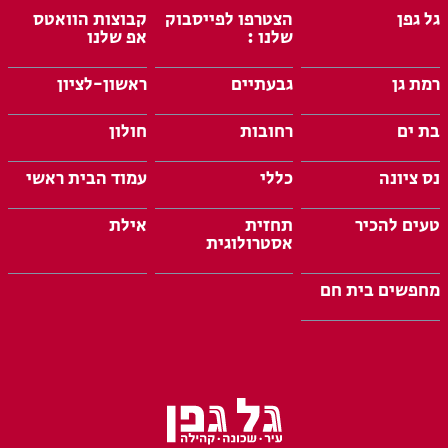
גל גפן
הצטרפו לפייסבוק
קבוצות הוואטס
שלנו :
אפ שלנו
רמת גן
גבעתיים
ראשון-לציון
בת ים
רחובות
חולון
נס ציונה
כללי
עמוד הבית ראשי
טעים להכיר
תחזית
אילת
אסטרולוגית
מחפשים בית חם