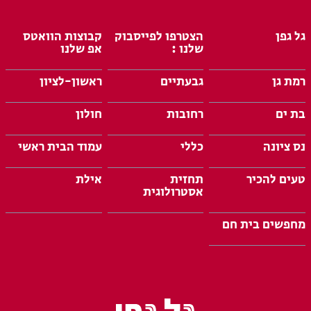
גל גפן
הצטרפו לפייסבוק
קבוצות הוואטס
שלנו :
אפ שלנו
רמת גן
גבעתיים
ראשון-לציון
בת ים
רחובות
חולון
נס ציונה
כללי
עמוד הבית ראשי
טעים להכיר
תחזית
אילת
אסטרולוגית
מחפשים בית חם