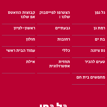
גל גפן
הצטרפו לפייסבוק
קבוצות הוואטס
שלנו :
אפ שלנו
רמת גן
גבעתיים
ראשון-לציון
בת ים
רחובות
חולון
נס ציונה
כללי
עמוד הבית ראשי
טעים להכיר
תחזית
אילת
אסטרולוגית
מחפשים בית חם