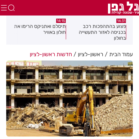
:05
14:15
14:31
מה
פצוע בהתהפכות רכב
תיסלם ואתניקס הרימו את
פצו
בכניסה לאזור התעשייה
חולון באוויר
חול
בחולון
עמוד הבית
ראשון-לציון
חדשות ראשון-לציון