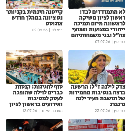
לא מתמודדים לבד:
קייטנה חינמית בקניותר
ראשון לציון משיקה
נס ציונה במהלך חודש
לראשונה מיזם תמיכה
אוגוסט
ייחודי בפצועות ופצועי
בתי לוין
02.08.26
צה״ל ובני משפחותיהם
בתי לוין
07.07.26
צדק לילנה ז"ל: הרשעה
סוף לחגיגות: קנסות
ברצח בנסיבות מחמירות
כבדים לוילה שהופכה
של תושבת העיר ילנה
לעסק למסיבות
גרנברג
ואירועים בראשון לציון
בתי לוין
23.07.26
מערכת האתר
12.07.26