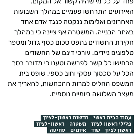
פחד על כל מי שהיה קשור אל המקום.
האירועים התרחשו פעמיים במהלך השבועות
האחרונים ואלימות ננקטה כנגד אדם אחד
באתר הבנייה. המשטרה אף ציינה כי במהלך
חקירת החשודים נתפס סכום כסף גדול ומספר
טלפונים ניידים. עורכי דינם של החשודים
הכחישו כל קשר לפרשה וטענו כי מדובר בסך
הכל על סכסוך עסקי וחוב כספי. שופט בית
המשפט החליט למרות ההכחשות, להאריך את
מעצר השלושה ביומיים נוספים.
עמוד הבית ראשי
חדשות ראשון-לציון
פלילי ראשון לציון
משטרה
ראשון-לציון
ראשון לציון
שוד
איומים
סחיטה