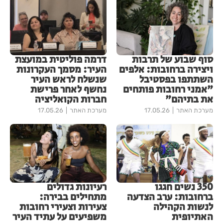
סוף שבוע של תרבות
דרמה פוליטית במועצת
ויצירה ברחובות: אלפים
העיר: מסמך העקרונות
השתתפו בפסטיבל
שנשלח לראש העיר
"אמני רחובות פותחים
נחשף לאחר פרישת
את בתיהם"
חברות הקואליציה
מערכת האתר
17.05.26
מערכת האתר
17.05.26
350 נשים חגגו
רעיונות גדולים
ברחובות: ערב הצדעה
מתחילים בבירה:
לנשות הקהילה
צעירות וצעירי רחובות
האתיופית
משפיעים על עתיד העיר