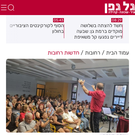
:32
05:43
08:29
ים
חשד להצתה בשלושה
הסוף לקורקינטים הציבוריים
בשו
מוקדים ברמת גן: שבעה
בחולון
העס
דיירים נפגעו קל משאיפת
עשן
עמוד הבית
רחובות
חדשות רחובות