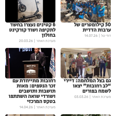
50 קילומטרים של
6 קטינים נעצרו בחשד
ערבות הדדית
לתקיפה ושוד קורקינט
בחולון
דודי טל
14.07.26
מערכת האתר
20.03.26
גם בצל המלחמה: דיירי
רחובות מתייחדת עם
“לב רחובות” יצאו
זכר הנספים: מאות
לשמח בפורים
תושבות ותושבים
ושורדי שואה השתתפו
מערכת האתר
03.03.26
בטקס המרכזי
מערכת האתר
14.04.26