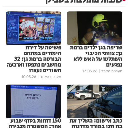
כתבות מומלצות בשבילך
שריפה בגן ילדים ברמת
פשיטה על דירת
גן: צוותי הכיבוי
הימורים במתחם
השתלטו על האש ללא
הבורסה ברמת גן: 32
נפגעים
מחשבים נתפסו וארבעה
חשודים נעצרו
מערכת האתר
13.05.26
מערכת האתר
10.05.26
כתב אישום: השליך את
150 דוחות בסוף שבוע
בת זוגו במורד מדרגות
אחד: המשטרה מגבירה