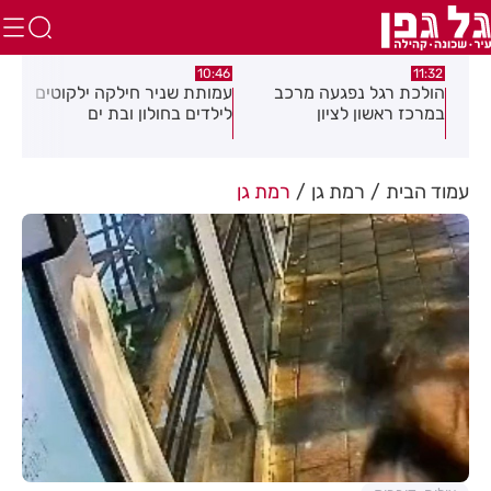
:29
10:30
10:46
עמותת שניר חילקה ילקוטים
כתב אישום כנגד 3 קטינים
סגן
לילדים בחולון ובת ים
בגין ביצוע שוד במרכז חולון
ישר
"יש
עמוד הבית
רמת גן
רמת גן