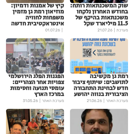
שוק המשכנתאות רותח:
קיץ של אמנות ודמיון:
בחודש האחרון נלקחו
מוזיאון רמת גן מזמין
משכנתאות בהיקף של
משפחות לחוויה
11.5 מיליארד שקל
אינטראקטיבית חדשה
מערכת
21.07.26
01.07.26
רמת גן מקשיבה
הפגנות הפלג הירושלמי
לתושבים: שיתוף ציבור
צפויות אחר הצהריים:
חדש לבחינת התחבורה
עומסי תנועה וחסימות
הציבורית בנווה יהושע
במרכז הארץ
מערכת האתר
21.06.26
מערכת האתר
31.05.26