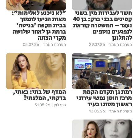
חשד לעבירות מין בשני
"לא ניכנע לאלימות":
קטינים בבני ברק: בן 40
מאות הגיעו לתמוך
נעצר – המשטרה קוראת
בבית הקפה 'בניטה'
לנפגעים נוספים
ברמת גן לאחר שלושה
להתלונן
מקרי הצתה
מערכת האתר
29.07.26
מערכת האתר
05.07.26
רמת גן תקדם הקמת
המדף של בתי: באתי,
מרכז חוסן נפשי עירוני
בדקתי, המלצתי!
ראשון מסוגו בעיר
בתי לוין
31.05.26
מערכת האתר
13.05.26