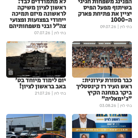
הפנינג משפחות חגיגי
לא מתמודדים לבד:
בשיתוף מפעל הפיס
ראשון לציון משיקה
יציין את פתיחת פארק
לראשונה מיזם תמיכה
ה-1000
ייחודי בפצועות ופצועי
צה״ל ובני משפחותיהם
בתי לוין
09.07.26
בתי לוין
07.07.26
כבר מסורת עירונית:
יום לימוד מיוחד בט'
ראש העיר רז קינסטליך
באב בראשון לציון!
ביקר במחנה הקיץ
בתי לוין
21.07.26
"ג'ימאליה"
בתי לוין
03.08.26