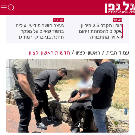
:49
18:30
18:41
חולון תקבל 2.5 מיליון
נעצר תושב מודיעין עילית
מקה
ת
שקלים להפחתת זיהום
בחשד שאיים על מפקד
לציו
האוויר מתחבורה
תחנת בני ברק–רמת גן
בקבוצת ווטסאפ
עמוד הבית
ראשון-לציון
חדשות ראשון-לציון