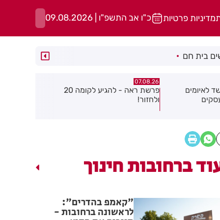
כ"ו אב התשפ"ו | 09.08.2026
ת
מדיניות פרטיות
ם בית חם
07.08.26
07.08.26
פרשת ראה - להגיע לקומה 20
פצוע בהתהפכות רכב בכניסה לאזור
תיסלם ואתנ
התעשייה בחולון
באוויר
וד ברחובות חינוך
"קאמפ בהדרים":
לראשונה ברחובות -