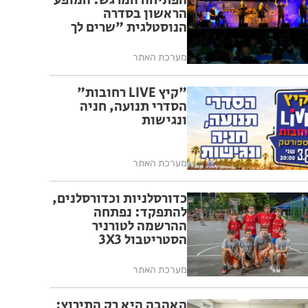
הפתיחה המרגש: המופע
הראשון בסדרה
הנוסטלגית "שרים לך
רחובות" יצא לדרך בפעם
ה-17
מערכת האתר
"קיץ LIVE רחובות"
הסדרי תנועה, חניה
ונגישות
מערכת האתר
כדורסלניות וכדורסלנים,
להתפקד: נפתחה
ההרשמה לטורניר
הסטריטבול 3X3
ברחובות
מערכת האתר
האהבה היא רק התירוץ: