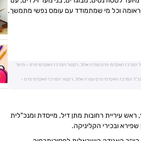
שירות מיועד לסטודנטים, מבוגרים, בני נוער וילדים, עם
 טראומה וכל מי שמתמודד עם עומס נפשי מתמשך.
כ"ל המרכז האקדמי פרס עפרה אלול, רקטור המרכז האקדמי פרס - פרופ'
 ומנכ"ל המרכז האקדמי פרס עפרה אלול, רקטור המרכז האקדמי פרס -
ש עיריית רחובות מתן דיל, מייסדת ומנכ"לית
שפירא ובכירי הקליניקה.
כיו״ר האגודה הישראלית לפסיכותרפיה