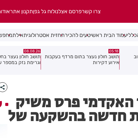
צרו קשר
פרסם אצלנו
לוח גל גפן
תקנון אתר
אודו
כללי
עמוד הבית ראשי
טעים להכיר
תחזית אסטרולוגית
אילת
מחפשי
07.08.26
08.08.26
בעקבות
תושב חולון נעצר בחשד לאיומים
וגרימת נזק במספר עסקים
ולחזור!
 האקדמי פרס משיק
ע
ית חדשה בהשקעה של