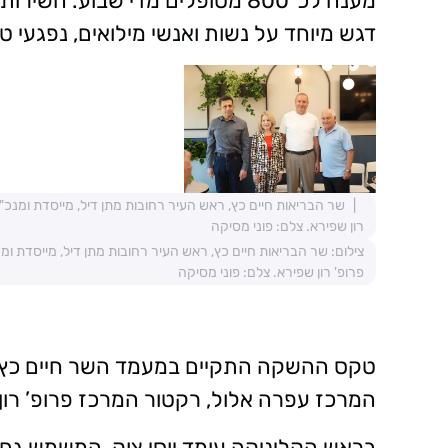
מענה לכ־800 מטופלים מדי שבוע. ה
דגש מיוחד על נשות ואנשי מילואים, נפגעי
שר הבריאות חיים כץ, ראש העיר רחובות מתן דיל, מייסדת ומנ
רון שפירא. צלם: פוני מסיקה
צילום: שר הבריאות חיים כץ, ראש העיר רחובות מתן דיל, מייסדת
פרופ' רון שפירא. צלם: פוני מסיקה
טקס ההשקה התקיים במעמד השר חיים כץ, רא
המרכז עפרה אלול, רקטור המרכז פרופ’ רון 
בראש הקליניקה עומד יוסי צוק, המשמש גם 