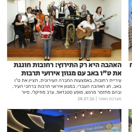
האהבה היא רק התירוץ: רחובות חוגגת
את ט"ו באב עם מגוון אירועי תרבות
עיריית רחובות, באמצעות החברה העירונית, תציין את ט"ו
באב, חג האהבה העברי, במגוון אירועי תרבות ברחבי העיר,
ובהם מחזמר מרגש, מופע סטנדאפ, ערב מוזיקלי, סיור
בעקבות סיפורי אהבה, סדנת קרמיקה זוגית למגויסות
מערכת האתר
28.07.26
ולמגויסים, טיול תרבות ופעילויות נוספות לכל הגילים.