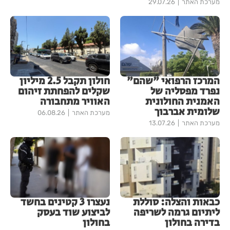
מערכת האתר
29.07.26
המרכז הרפואי "שהם"
חולון תקבל 2.5 מיליון
נפרד מפסליה של
שקלים להפחתת זיהום
האמנית החולונית
האוויר מתחבורה
שלומית אברבוך
מערכת האתר
06.08.26
מערכת האתר
13.07.26
כבאות והצלה: סוללת
נעצרו 3 קטינים בחשד
ליתיום גרמה לשריפה
לביצוע שוד בעסק
בדירה בחולון
בחולון