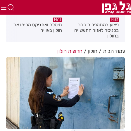
:05
14:15
14:31
מה
פצוע בהתהפכות רכב
תיסלם ואתניקס הרימו את
פצו
בכניסה לאזור התעשייה
חולון באוויר
חול
בחולון
עמוד הבית
חולון
חדשות חולון