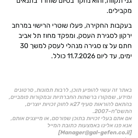
גני תקווה, והוא נחקר בסיום שוחרר בתנאים
מקבילים.
בעקבות החקירה, פעלו שוטרי הרישוי במרחב
ירקון לסגירת העסק, ומפקד מחוז תל אביב
חתם על צו סגירה מנהלי לעסק למשך 30
ימים, עד ליום 11.7.2026 כולל.
באתר זה עשוי להופיע תוכן, לרבות תמונות, סרטונים
ומידע, שמקורו ברשתות החברתיות ובמקורות פומביים,
בהתאם להוראות סעיף 27א לחוק זכויות יוצרים,
התשס"ח–2007.
אם אתם בעלי זכויות בתוכן שפורסם, או מייצגים אותם,
אנא פנו אלינו באמצעות כתובת המייל
[Manager@gal-gefen.co.il]