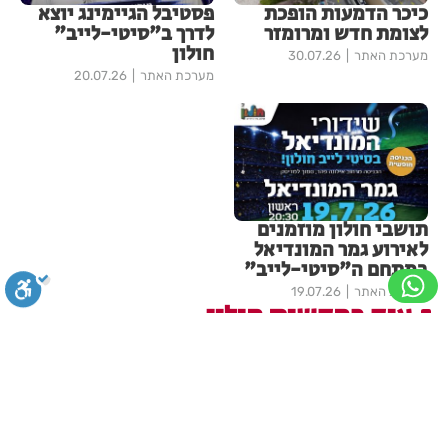
כיכר הדמעות הופכת
פסטיבל הגיימינג יוצא
לצומת חדש ומרומזר
לדרך ב"סיטי-לייב"
חולון
מערכת האתר
30.07.26
מערכת האתר
20.07.26
תושבי חולון מוזמנים
לאירוע גמר המונדיאל
במתחם ה"סיטי-לייב"
מערכת האתר
19.07.26
עוד בחדשות חולון
סגירה
ביטול הבהובים
מונוכרום
ספיה
פצוע בהתהפכות רכב בכניסה
לאזור התעשייה בחולון
ניגודיות גבוהה
שחור צהוב
היפוך צבעים
הדגשת כותרות