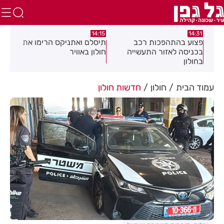
:05
14:15
14:31
מה
פצוע בהתהפכות רכב
תיסלם ואתניקס הרימו את
פצו
בכניסה לאזור התעשייה
חולון באוויר
חול
בחולון
עמוד הבית
חולון
חדשות חולון