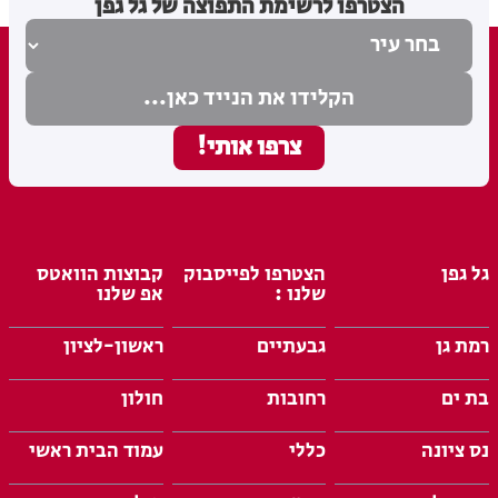
הצטרפו לרשימת התפוצה של גל גפן
גל גפן
הצטרפו לפייסבוק
קבוצות הוואטס
שלנו :
אפ שלנו
רמת גן
גבעתיים
ראשון-לציון
בת ים
רחובות
חולון
נס ציונה
כללי
עמוד הבית ראשי