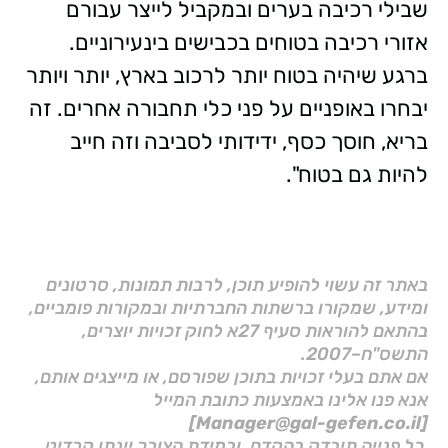
שבילי רכיבה בערים ובמקביל לייצר עבורם
אזורי רכיבה בטוחים בכבישים בינעירוניים.
ברגע שיהיה בטוח יותר לרכוב בארץ, יותר ויותר
יבחרו באופניים על פני כלי תחבורה אחרים. זה
בריא, חוסך כסף, ידידותי לסביבה וזה חייב
להיות גם בטוח".
באתר זה עשוי להופיע תוכן, לרבות תמונות, סרטונים
ומידע, שמקורו ברשתות החברתיות ובמקורות פומביים,
בהתאם להוראות סעיף 27א לחוק זכויות יוצרים,
התשס"ח–2007.
אם אתם בעלי זכויות בתוכן שפורסם, או מייצגים אותם,
אנא פנו אלינו באמצעות כתובת המייל
[Manager@gal-gefen.co.il]
כל פנייה תיבדק בהקדם, ובמידת הצורך יינתן קרדיט