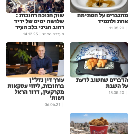
מתגברים על הסתימה
שוק חנוכה רחובות :
אחת ולתמיד
שלושה ימים של יריד
רחוב חגיגי בלב העיר
11.05.20
מערכת האתר
14.12.25
הדברים שחשוב לדעת
עורך דין נדל"ן
על השבת
ברחובות, ליווי עסקאות
מקרקעין, דרור הראל
18.05.20
ושות'
06.06.21