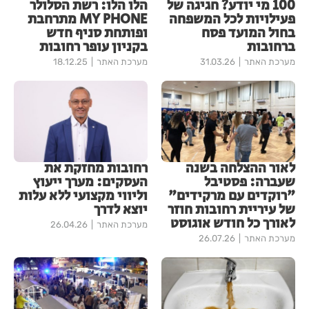
100 מי יודע? חגיגה של
הלו הלו: רשת הסלולר
פעילויות לכל המשפחה
MY PHONE מתרחבת
בחול המועד פסח
ופותחת סניף חדש
ברחובות
בקניון עופר רחובות
מערכת האתר
31.03.26
מערכת האתר
18.12.25
לאור ההצלחה בשנה
רחובות מחזקת את
שעברה: פסטיבל
העסקים: מערך ייעוץ
"רוקדים עם מרקידים"
וליווי מקצועי ללא עלות
של עיריית רחובות חוזר
יוצא לדרך
לאורך כל חודש אוגוסט
מערכת האתר
26.04.26
מערכת האתר
26.07.26