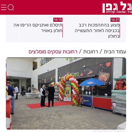
:05
14:15
14:31
מה
פצוע בהתהפכות רכב
תיסלם ואתניקס הרימו את
פצו
בכניסה לאזור התעשייה
חולון באוויר
חול
בחולון
עמוד הבית
רחובות
רחובות עסקים מומלצים