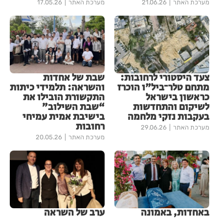
מערכת האתר
21.06.26
מערכת האתר
17.05.26
צעד היסטורי לרחובות:
שבת של אחדות
מתחם טלר־ביל"ו הוכרז
והשראה: תלמידי כיתות
כראשון בישראל
התקשורת הובילו את
לשיקום והתחדשות
“שבת השילוב”
בעקבות נזקי מלחמה
בישיבת אמית עמיחי
רחובות
מערכת האתר
29.06.26
מערכת האתר
20.05.26
באחדות, באמונה
ערב של השראה