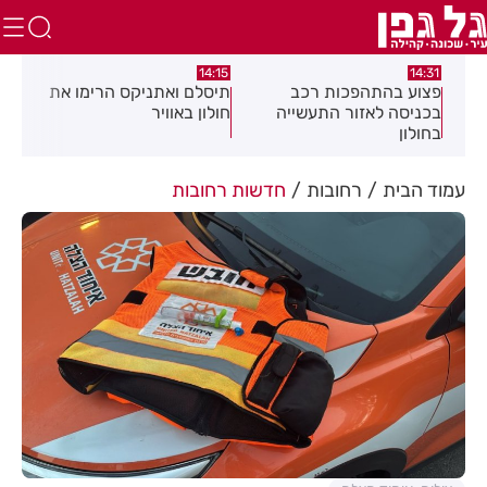
:05
14:15
14:31
מה
פצוע בהתהפכות רכב
תיסלם ואתניקס הרימו את
פצו
בכניסה לאזור התעשייה
חולון באוויר
חול
בחולון
עמוד הבית
רחובות
חדשות רחובות