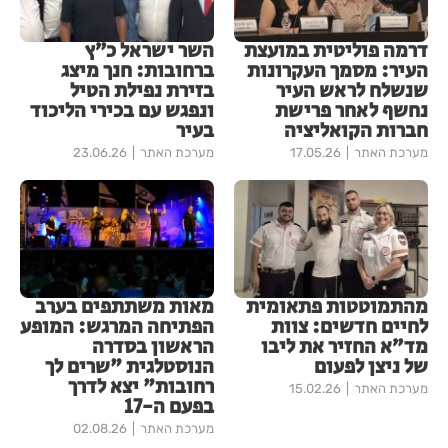
דרמה פוליטית במועצת
השר ישראל כ״ץ
העיר: מסמך העקרונות
ברחובות: חנך מיצג
שנשלח לראש העיר
בזירת נפילת הטיל
נחשף לאחר פרישת
ונפגש עם בכירי הליכוד
חברות הקואליציה
בעיר
מערכת האתר
17.05.26
מערכת האתר
23.06.26
מהתמוטטות פתאומית
מאות משתתפים בערב
לחיים חדשים: צוות
הפתיחה המרגש: המופע
מד״א החזיר את ליבו
הראשון בסדרה
של ניצן לפעום
הנוסטלגית "שרים לך
רחובות" יצא לדרך
מערכת האתר
15.02.26
בפעם ה-17
מערכת האתר
02.08.26