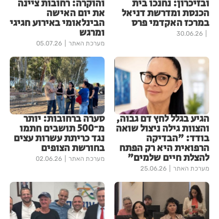
ובזיכרון: נחנכו בית
והוקרה: רחובות ציינה
הכנסת ומדרשת דניאל
את יום האישה
במרכז האקדמי פרס
הבינלאומי באירוע חגיגי
ומרגש
30.06.26
מערכת האתר
05.07.26
הגיע בגלל לחץ דם גבוה,
סערה ברחובות: יותר
והצוות גילה ניצול שואה
מ־500 תושבים חתמו
בודד: "הבדיקה
נגד כריתת עשרות עצים
הרפואית היא רק הפתח
בחורשת הצופים
להצלת חיים שלמים"
מערכת האתר
02.06.26
מערכת האתר
25.06.26