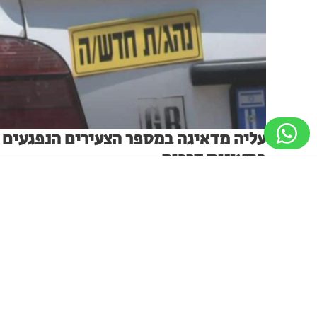
עליה מדאיגה במספר הצעירים הנפגעים
בתאונות דרכים
עליה בצעירים שנהרגו
הנתון הגבוה ביותר בעשור האחרון. עליה גם בחולון, בת ים
ניווט מקלדת
ביטול הבהובים
מונוכרום
ספיה
וראשון לציון
מערכת האתר
07.07.26
גופן קריא
הגדלת גופן
הקטנת גופן
הגדלת מסך