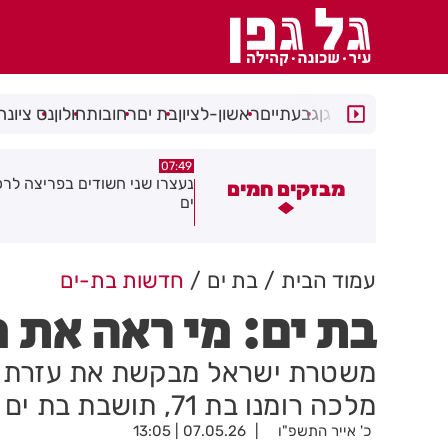
רמת גן
גבעתיים
ראשון-לציון
בת ים
רחובות
חולון
נס ציונה
05:24
07:49
עצרו שני חשודים בפריצה לרכב בבת
הקלות לתושבים ולעסקים ברחו
מבזקים חמים
ם
סוקולוב בחולון
עמוד הבית
בת ים
חדשות בת-ים
בת ים: מי ראה את 
משטרת ישראל מבקשת את עזרת ה
מלכה רומנו בת 71, תושבת בת ים
כ' אייר התשפ"ו
07.05.26 | 13:05