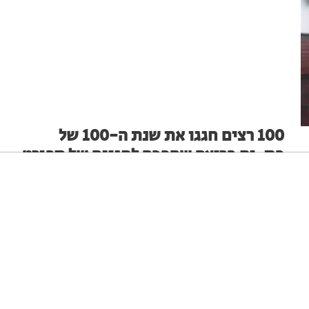
100 רצים חגגו את שנת ה-100 של
בת-ים בריצה שהפכה לחגיגה של ספורט
 בתאונות דרכים בערים בשנת 2025-
ביום חמישי, (16.7), התקיימה בבת-ים ריצה קהילתית
מיוחדת, במסגרתה השתתפו כ-100 משתתפות ומשתתפים
ניגודיות גבוהה
שחור צהוב
היפוך צבעים
הדגשת כותרות
מקהילת דוברי הרוסית.
מערכת האתר
21.07.26
הקטנת מסך
סמן גדול
סמן שחור
מצב קריאה
איפוס הגדרות
הצהרת נגישות
דיווח הפרה