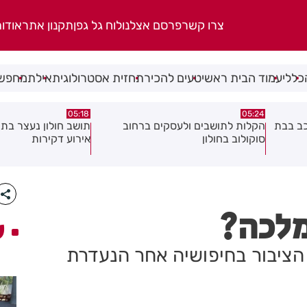
צרו קשר
פרסם אצלנו
לוח גל גפן
תקנון אתר
אודו
כללי
עמוד הבית ראשי
טעים להכיר
תחזית אסטרולוגית
אילת
מחפשי
08.08.26
05:18
ב
תושב חולון נעצר בתום מרדף בעקבות
תושב חולון נעצר בחש
אירוע דקירות
וגרימת נזק במספר ע
מלכה?
ע
ציבור בחיפושיה אחר הנעדרת