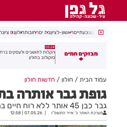
רמת גן
גבעתיים
ראשון-לציון
בת ים
רחובות
חולון
נס ציונה
05:18
05:24
קלות לתושבים ולעסקים ברחוב
תושב חולון נעצר בתום מרדף 
מבזקים חמים
וקולוב בחולון
אירוע דקירות
עמוד הבית
חולון
חדשות חולון
גופת גבר אותרה בת
גבר כבן 45 אותר ללא רוח חיים בתחנת דלק בעיר חולון
מערכת האתר
כ' אייר התשפ"ו
07.05.26 | 12:58