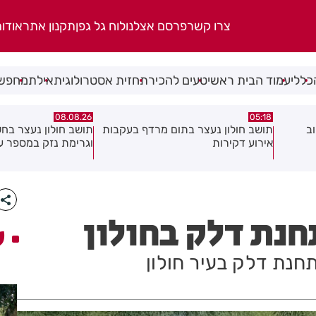
צרו קשר
פרסם אצלנו
לוח גל גפן
תקנון אתר
אודו
כללי
עמוד הבית ראשי
טעים להכיר
תחזית אסטרולוגית
אילת
מחפשי
07.08.26
08.08.26
בעקבות
תושב חולון נעצר בחשד לאיומים
וגרימת נזק במספר עסקים
ולחזור!
חנת דלק בחולון
ע