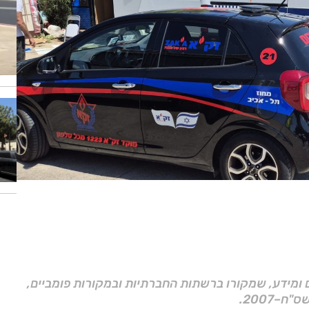
ם ומידע, שמקורו ברשתות החברתיות ובמקורות פומביים,