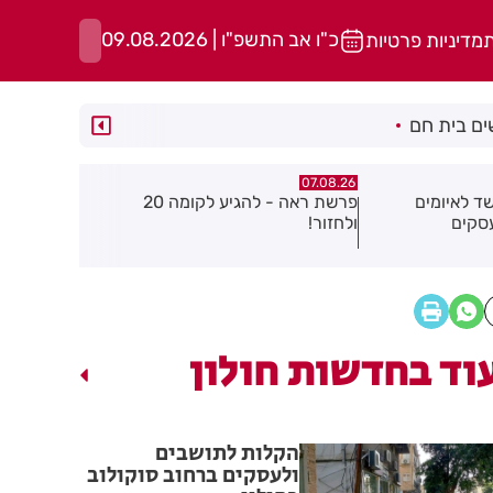
כ"ו אב התשפ"ו | 09.08.2026
ת
מדיניות פרטיות
ם בית חם
07.08.26
07.08.26
פרשת ראה - להגיע לקומה 20
פצוע בהתהפכות רכב בכניסה לאזור
תיסלם ואתנ
התעשייה בחולון
באוויר
וד בחדשות חולון
הקלות לתושבים
ולעסקים ברחוב סוקולוב