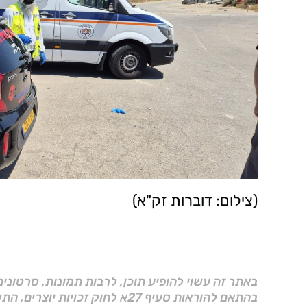
(צילום: דוברות זק"א)
באתר זה עשוי להופיע תוכן, לרבות תמונות, סרטוני
בהתאם להוראות סעיף 27א לחוק זכויות יוצרים, התשס"ח–2007.