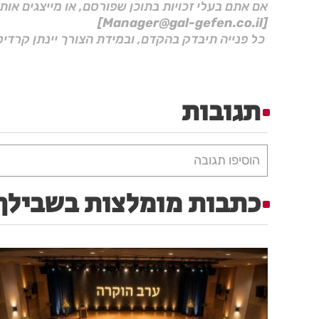
אם אתם בעלי זכויות בתוכן שפורסם, או מייצגים אות
[Manager@gal-gefen.co.il]
כל פנייה תיבדק בהקדם, ובמידת הצורך יינתן קרדיט
תגובות
הוסיפו תגובה
כתבות מומלצות בשבילך