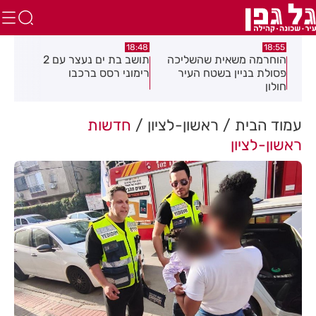
:21
18:48
18:55
את
הוחרמה משאית שהשליכה
תושב בת ים נעצר עם 2
יום
פסולת בניין בשטח העיר
רימוני רסס ברכבו
בלת
חולון
בעק
עמוד הבית
ראשון-לציון
חדשות
ראשון-לציון