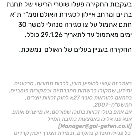
בעקבות החקירה פעלו שוטרי הרישוי של תחנת
בת ים ומרחב איילון לסגירת האולם וממ"ז ת"א
חתם אתמול על צו סגירה מנהלי למשך 30
ימים מאתמול עד לתאריך 29.1.26 כולל.
החקירה בעניין בעלים של האולם נמשכת.
באתר זה עשוי להופיע תוכן, לרבות תמונות, סרטונים
ומידע, שמקורו ברשתות החברתיות ובמקורות פומביים,
בהתאם להוראות סעיף 27א לחוק זכויות יוצרים,
התשס"ח–2007.
אם אתם בעלי זכויות בתוכן שפורסם, או מייצגים אותם,
אנא פנו אלינו באמצעות כתובת המייל
[Manager@gal-gefen.co.il]
כל פנייה תיבדק בהקדם, ובמידת הצורך יינתן קרדיט