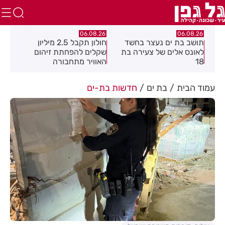
.26
06.08.26
06.08.26
חולון תקבל 2.5 מיליון
נעצר תושב מודיעין עילית
מקה
ת
שקלים להפחתת זיהום
בחשד שאיים על מפקד
לציו
האוויר מתחבורה
תחנת בני ברק–רמת גן
בקבוצת ווטסאפ
עמוד הבית
בת ים
חדשות בת-ים