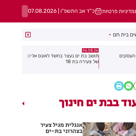
כ"ד אב התשפ"ו | 07.08.2026
מדיניות פרטיות
ם בית חם
06.08.26
06.08.26
שד לאונס אלים
חולון תקבל 2.5 מיליון שקלים
נעצר תושב 
להפחתת זיהום האוויר מתחבורה
שאיים על 
גן בקבוצת 
וד בבת ים חינוך
אנגלית מגיל צעיר
בצהרוני בת-ים