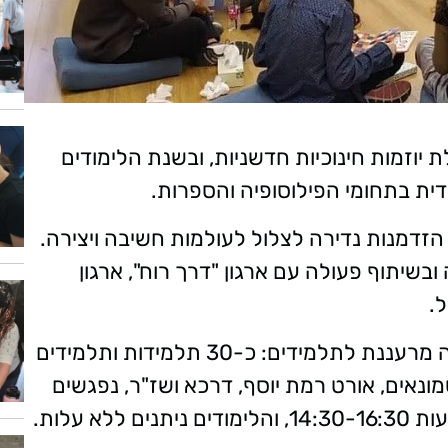
יוזמות חינוכיות חדשניות, ובשנת הלימודים
ית בתחומי הפילוסופיה והספרות.
זדמנות נדירה לצלול לעולמות חשיבה ויצירה.
בשיתוף פעולה עם ארגון "דרך רוח", ארגון
הכיתה העירונית החדשה בעיר מהווה בשורה מרעננת לתלמידים: כ-30 תלמידות ותלמידים
ים בעיר; חשמונאים, אורט רמת יוסף, דרכא ושז"ר, נפגשים
א עלות.