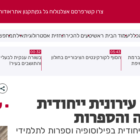
צרו קשר
פרסם אצלנו
לוח גל גפן
תקנון אתר
אודות
כללי
עמוד הבית ראשי
טעים להכיר
תחזית אסטרולוגית
אילת
מחפשי
06.08.26
00:32
ולון
בשורה ענקית לבעלי העסקים
תושב בת ים נעצר בח
והתושבים בעיר!
של צעירה בת 18
ירונית ייחודית
ע
ה והספרות
ודית בפילוסופיה וספרות לתלמידי