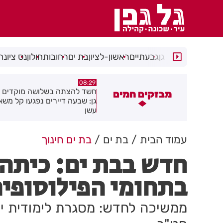
רמת גן
גבעתיים
ראשון-לציון
בת ים
רחובות
חולון
נס ציונה
05:43
08:29
שד להצתה בשלושה מוקדים ברמת
הסוף לקורקינטים הציבוריים בח
מבזקים חמים
ן: שבעה דיירים נפגעו קל משאיפת
שן
עמוד הבית
בת ים
בת ים חינוך
חדש בבת ים: כיתה ע
בתחומי הפילוסופי
ממשיכה לחדש: מסגרת לימודית ייח