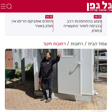
:05
14:15
14:31
מה
פצוע בהתהפכות רכב
תיסלם ואתניקס הרימו את
פצו
בכניסה לאזור התעשייה
חולון באוויר
חול
בחולון
עמוד הבית
רחובות
רחובות חינוך