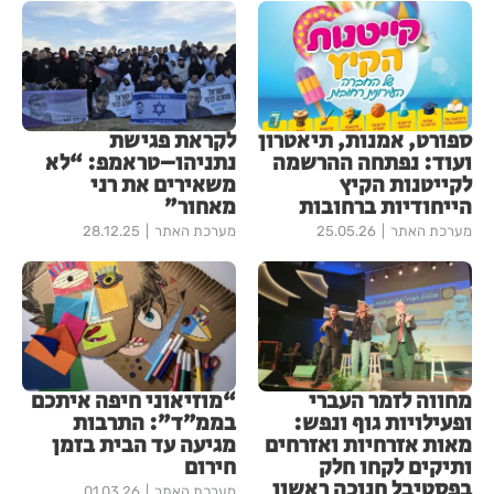
ספורט, אמנות, תיאטרון
לקראת פגישת
ועוד: נפתחה ההרשמה
נתניהו–טראמפ: “לא
לקייטנות הקיץ
משאירים את רני
הייחודיות ברחובות
מאחור”
מערכת האתר
25.05.26
מערכת האתר
28.12.25
מחווה לזמר העברי
“מוזיאוני חיפה איתכם
ופעילויות גוף ונפש:
בממ״ד”: התרבות
מאות אזרחיות ואזרחים
מגיעה עד הבית בזמן
ותיקים לקחו חלק
חירום
בפסטיבל חנוכה ראשון
מערכת האתר
01.03.26