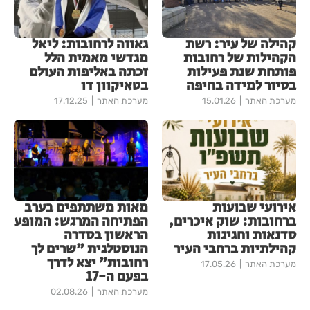
קהילה של עיר: רשת
גאווה לרחובות: ליאל
הקהילות של רחובות
מגדשי מאמית הלל
פותחת שנת פעילות
זכתה באליפות העולם
בסיור למידה בחיפה
בטאיקוון דו
מערכת האתר
15.01.26
מערכת האתר
17.12.25
אירועי שבועות
מאות משתתפים בערב
ברחובות: שוק איכרים,
הפתיחה המרגש: המופע
סדנאות וחגיגות
הראשון בסדרה
קהילתיות ברחבי העיר
הנוסטלגית "שרים לך
רחובות" יצא לדרך
מערכת האתר
17.05.26
בפעם ה-17
מערכת האתר
02.08.26