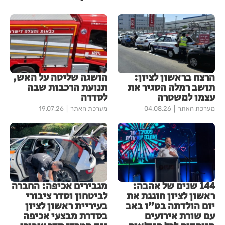
הרצח בראשון לציון:
הושגה שליטה על האש,
תושב רמלה הסגיר את
תנועת הרכבות שבה
עצמו למשטרה
לסדרה
מערכת האתר
04.08.26
מערכת האתר
19.07.26
144 שנים של אהבה:
מגבירים אכיפה: החברה
ראשון לציון חוגגת את
לביטחון וסדר ציבורי
יום הולדתה בט"ו באב
בעיריית ראשון לציון
עם שורת אירועים
בסדרת מבצעי אכיפה