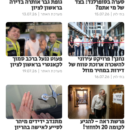
סערה בסופרלנד: בצד
גופת גבר אותרה בדירה
של מי אתם?
בראשון לציון
בתי לוין
15.07.26
מערכת האתר
13.07.26
נחנך! פרויקט עירוני
פעוט ננעל ברכב סמוך
להשכרה ארוכת טווח של
לקאנטרי בראשון לציון
דירות במחיר מוזל
מערכת האתר
19.07.26
בתי לוין
16.07.26
פרשת ראה - להגיע
מתנדב ידידים מיהר
לקומה 20 ולחזור!
לסייע לאישה בהריון