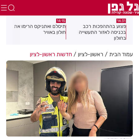
:58
13:05
14:15
תיסלם ואתניקס הרימו את
פצוע בתאונת אופנוע במרכז
גופ
חולון באוויר
חולון
עמוד הבית
ראשון-לציון
חדשות ראשון-לציון