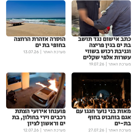
כתב אישום נגד תושב
הוסרה אזהרת הרחצה
בת ים בגין פריצה
בחופי בת ים
וגניבת רכוש בשווי
מערכת האתר
13.07.26
עשרות אלפי שקלים
מערכת האתר
19.07.26
מאות בני נוער חגגו עם
פוענחו אירועי הצתת
אגם בוחבוט בחוף
רכבים וירי בחולון, בת
בת-ים
ים וראשון לציון
מערכת האתר
27.07.26
מערכת האתר
12.07.26