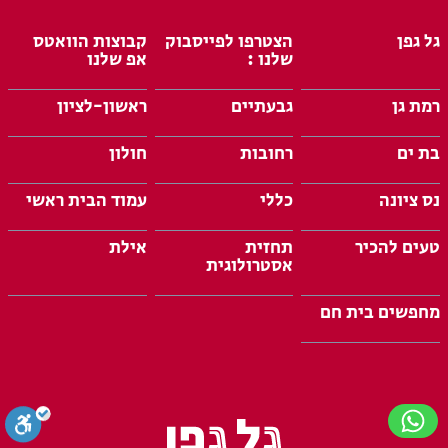
גל גפן
הצטרפו לפייסבוק
קבוצות הוואטס
שלנו :
אפ שלנו
רמת גן
גבעתיים
ראשון-לציון
בת ים
רחובות
חולון
נס ציונה
כללי
עמוד הבית ראשי
טעים להכיר
תחזית
אילת
אסטרולוגית
מחפשים בית חם