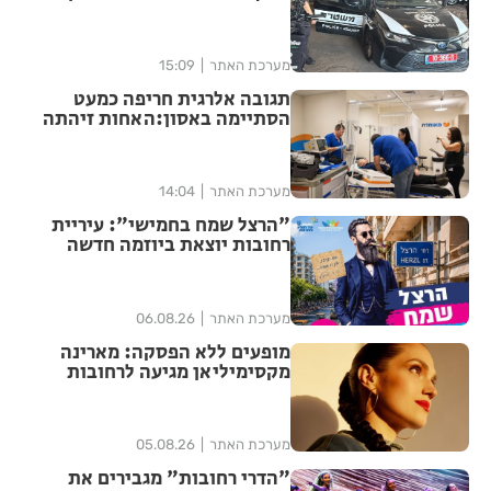
לפלילים
מערכת האתר
15:09
תגובה אלרגית חריפה כמעט
הסתיימה באסון:האחות זיהתה
את הסכנה והצילה את המטופל
מערכת האתר
14:04
"הרצל שמח בחמישי": עיריית
רחובות יוצאת ביוזמה חדשה
לעידוד העסקים במרכז העיר
מערכת האתר
06.08.26
מופעים ללא הפסקה: מארינה
מקסימיליאן מגיעה לרחובות
במסגרת אירועי ״בימות פיס״
מערכת האתר
05.08.26
"הדרי רחובות" מגבירים את