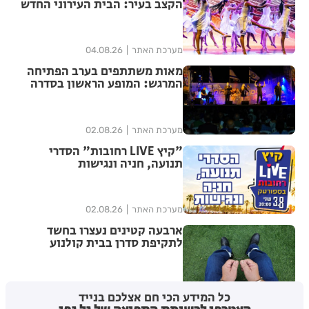
הקצב בעיר: הבית העירוני החדש
לאומנויות הריקוד נפתח ברחובות
מערכת האתר
04.08.26
מאות משתתפים בערב הפתיחה
המרגש: המופע הראשון בסדרה
הנוסטלגית "שרים לך רחובות"
יצא לדרך בפעם ה-17
מערכת האתר
02.08.26
"קיץ LIVE רחובות" הסדרי
תנועה, חניה ונגישות
מערכת האתר
02.08.26
ארבעה קטינים נעצרו בחשד
לתקיפת סדרן בבית קולנוע
ברחובות – שוחררו למעצר בית
מערכת האתר
29.07.26
כל המידע הכי חם אצלכם בנייד