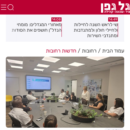
:04
14:08
14:49
שי לראש השנה לחיילות
מאחורי המגדלים: מומחי
תגו
שלב
ולחיילי חולון ולמתנדבות
הנדל"ן חושפים את הסודות
הסת
ומתנדבי השירות
זיה
הלאומי-אזרחי
את 
עמוד הבית
רחובות
חדשות רחובות