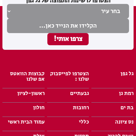
הצטרפו לרשימת התפוצה של גל גפן
גל גפן
הצטרפו לפייסבוק
קבוצות הוואטס
שלנו :
אפ שלנו
רמת גן
גבעתיים
ראשון-לציון
בת ים
רחובות
חולון
נס ציונה
כללי
עמוד הבית ראשי