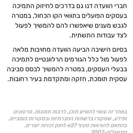
חברי הוועדה דנו גם בדרכים לחיזוק התמיכה
בעסקים הפועלים בתוואי הקו הכחול, במטרה
לגבש מענים שיאפשרו להם להמשיך לפעול
לצד עבודות התשתית.
בסיום הישיבה הביעה הוועדה מחויבות מלאה
לפעול מול כלל הגורמים הרלוונטיים לתמיכה
בבעלי העסקים, במטרה להמשיך לבסס סביבה
עסקית תומכת, חזקה ומתקדמת בעיר רחובות.
באתר זה עשוי להופיע תוכן, לרבות תמונות, סרטונים
ומידע, שמקורו ברשתות החברתיות ובמקורות פומביים,
בהתאם להוראות סעיף 27א לחוק זכויות יוצרים,
התשס"ח–2007.