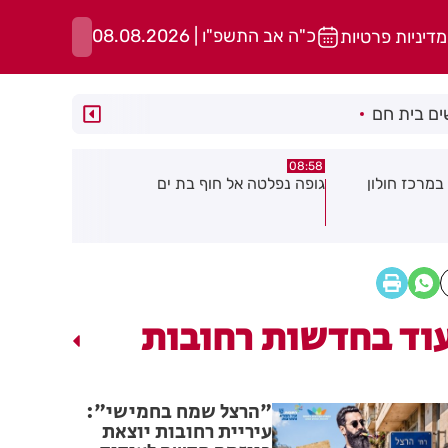
כ"ה אב התשפ"ו | 08.08.2026
מדיניות פרטיות
ם בית חם
05:43
08:29
ת ים
חשד להצתה בשלושה מוקדים ברמת
הסוף לקורקי
גן: שבעה דיירים נפגעו קל משאיפת
עשן
וד בחדשות רחובות
"הרצל שמח בחמישי":
עיריית רחובות יוצאת