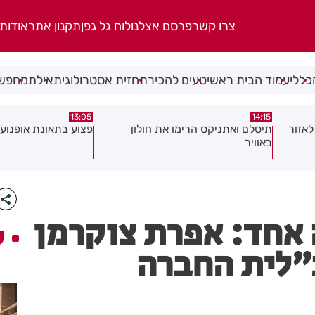
צרו קשר
פרסם אצלנו
לוח גל גפן
תקנון אתר
אודות
כללי
עמוד הבית ראשי
טעים להכיר
תחזית אסטרולוגית
אילת
מחפשי
08:58
13:05
פצוע בתאונת אופנוע במרכז חולון
גופה נפלטה אל חוף ב
 אחד: אפרת צוקרמן
ע
״לית החברה