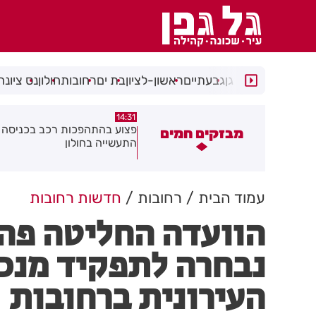
רמת גן
גבעתיים
ראשון-לציון
בת ים
רחובות
חולון
נס ציונה
14:15
14:31
צוע בהתהפכות רכב בכניסה לאזור
תיסלם ואתניקס הרימו את חולון
מבזקים חמים
תעשייה בחולון
באוויר
עמוד הבית
רחובות
חדשות רחובות
הוועדה החליטה פה
נבחרה לתפקיד מנכ
העירונית ברחובות