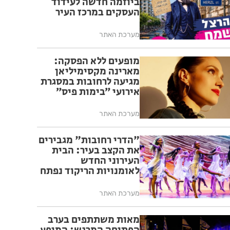
ביוזמה חדשה לעידוד
העסקים במרכז העיר
מערכת האתר
מופעים ללא הפסקה:
מארינה מקסימיליאן
מגיעה לרחובות במסגרת
אירועי ״בימות פיס״
מערכת האתר
"הדרי רחובות" מגבירים
את הקצב בעיר: הבית
העירוני החדש
לאומנויות הריקוד נפתח
ברחובות
מערכת האתר
מאות משתתפים בערב