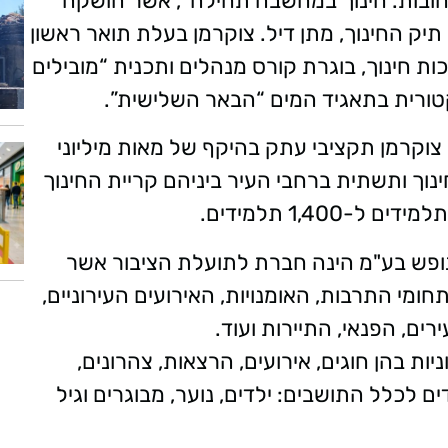
״רחובות. חינוך במחשבה תחילה״, אשר הושקה
יק החינוך, מתן דיל. צוקרמן בעלת תואר ראשון
ת חינוך, בוגרת קורס מנהלים ותכנית “מובילים
טורית בתאגיד המים “הבאר השלישית”.
צוקרמן תקציבי עתק בהיקף של מאות מיליוני
ינוך ותשתית ברחבי העיר ביניהם קריית החינוך
נופש בע"מ הינה חברת לתועלת הציבור אשר
חומי התרבות, האומנויות, האירועים העירוניים,
ים, הפנאי, התיירות ועוד.
ות בהן חוגים, אירועים, הרצאות, צהרונים,
ם לכלל התושבים: ילדים, נוער, מבוגרים וגיל