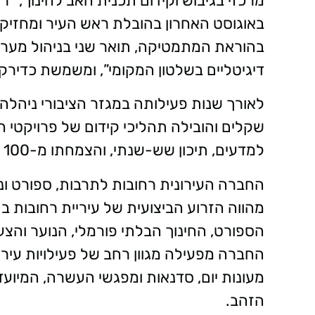
מרכזי בגיבוש וקידום תכנית האב לחינוך, 
באוגוסט האחרון בהובלת ראש העיר ומחזיק ת
בהוראת המתמטיקה, תואר שני בניהול מערכו
דיגיטליים בשלטון המקומי”, ומשמשת כדירק
לאורך שנות פעילותה במגזר הציבורי ניהלה 
שקלים והובילה תהליכי קידום של פרויקטי ח
למדעים, תיכון שש-שנתי, והצמחתו מ-100 תלמידים ל-1,400 תלמידים.
החברה העירונית רחובות לתרבות, ספורט ו
מהווה הזרוע הביצועית של עיריית רחובות בת
הספורט, החינוך הבלתי פורמלי, הנוער והצעיר
החברה מפעילה מגוון רחב של פעילויות עירוני
מעונות יום, סדנאות ומפגשי העשרה, המיועדי
הזהב.