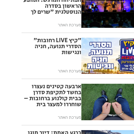
הפתיחה המרגש: המופע
הראשון בסדרה
הנוסטלגית "שרים לך
רחובות" יצא לדרך בפעם
ה-17
מערכת האתר
"קיץ LIVE רחובות"
הסדרי תנועה, חניה
ונגישות
מערכת האתר
ארבעה קטינים נעצרו
בחשד לתקיפת סדרן
בבית קולנוע ברחובות –
שוחררו למעצר בית
מערכת האתר
ברגע האמת: דיור מוגן