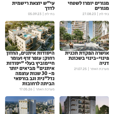
מגורים יומרו לשטחי
עי"ש יוצאת רישמית
מגורים
לדרך
בתי לוין
27.08.23
בתי לוין
05.09.23
אושרה הפקדת תכנית
היסודות איתנים, החזון
פינוי-בינוי בשכונת
רחוק: עופר זרף ועומר
דניה
חיימוביץ בעלי "יסודות
איתנים" מביאים יותר
מערכת האתר
21.07.25
מ- 30 שנות עוצמה
נדל"נית וגב בורסאי
הביתה לרחובות
מערכת האתר
17.05.26