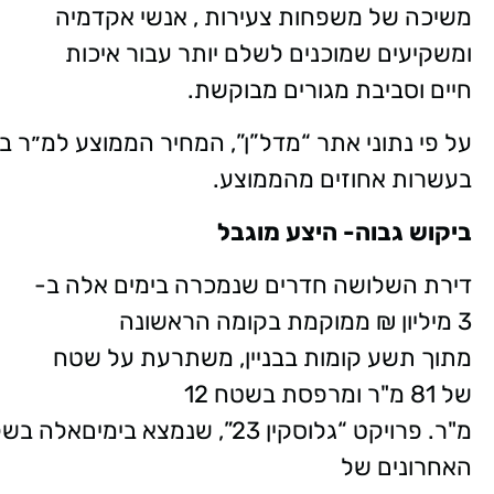
משיכה של משפחות צעירות , אנשי אקדמיה
ומשקיעים שמוכנים לשלם יותר עבור איכות
חיים וסביבת מגורים מבוקשת.
על פי נתוני אתר “מדל”ן”, המחיר הממוצע למ״ר בצפון רחובות בשנה האחרונה עמד על כ־27,000 ש״ח בדירות חדשות ויד שנייה. או
בעשרות אחוזים מהממוצע.
ביקוש גבוה- היצע מוגבל
דירת השלושה חדרים שנמכרה בימים אלה ב-
3 מיליון ₪ ממוקמת בקומה הראשונה
מתוך תשע קומות בבניין, משתרעת על שטח
של 81 מ"ר ומרפסת בשטח 12
מ"ר. פרויקט “גלוסקין 23”, שנמצא בימיםאלה
האחרונים של