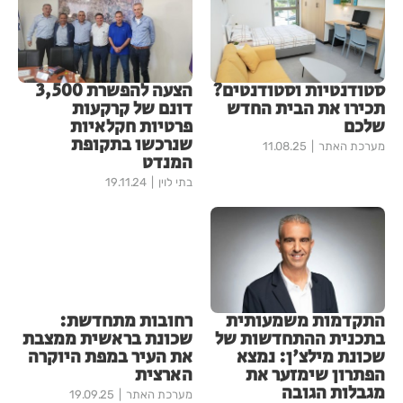
סטודנטיות וסטודנטים?
הצעה להפשרת 3,500
תכירו את הבית החדש
דונם של קרקעות
שלכם
פרטיות חקלאיות
שנרכשו בתקופת
מערכת האתר
11.08.25
המנדט
בתי לוין
19.11.24
התקדמות משמעותית
רחובות מתחדשת:
בתכנית ההתחדשות של
שכונת בראשית ממצבת
שכונת מילצ'ן: נמצא
את העיר במפת היוקרה
הפתרון שימזער את
הארצית
מגבלות הגובה
מערכת האתר
19.09.25